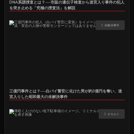
DNA系譜捜査とは？──市販の遺伝子検査から迷宮入り事件の犯人
を突き止める「究極の捜査法」を解説
未解決事件
三億円事件とは？──白バイ警官に化けた男が約3億円を奪い、迷
宮入りした昭和最大の未解決事件
オカルト