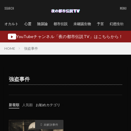
オカルト
心霊
陰謀論
都市伝説
未確認生物
予言
幻想生物
YouTubeチャンネル「夜の都市伝説TV」はこちらから！
▶
HOME
強盗事件
TAG
強盗事件
新着順
人気順
お勧めカテゴリ
未分類
未解決事件