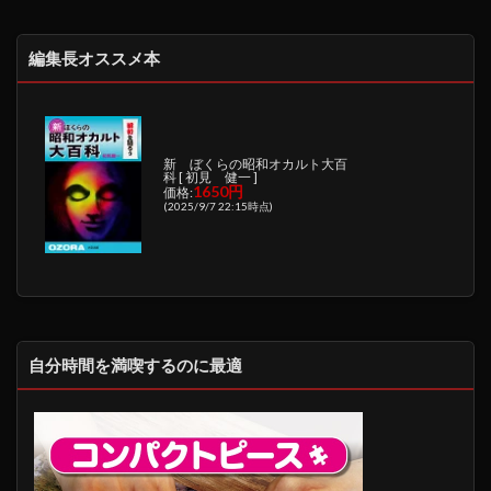
編集長オススメ本
新 ぼくらの昭和オカルト大百
科 [ 初見 健一 ]
1650円
価格:
(2025/9/7 22:15時点)
自分時間を満喫するのに最適