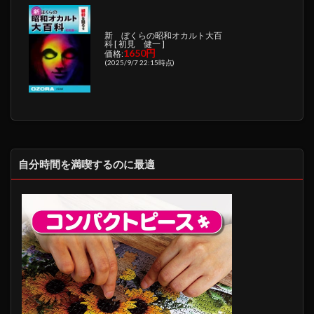
新 ぼくらの昭和オカルト大百
科 [ 初見 健一 ]
1650円
価格:
(2025/9/7 22:15時点)
自分時間を満喫するのに最適