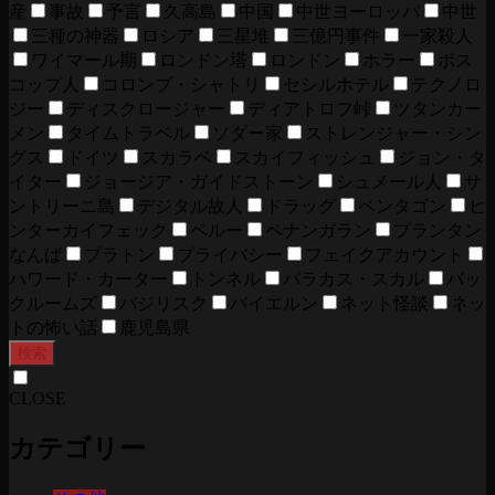
産
事故
予言
久高島
中国
中世ヨーロッパ
中世
三種の神器
ロシア
三星堆
三億円事件
一家殺人
ワイマール期
ロンドン塔
ロンドン
ホラー
ボス
コップ人
コロンブ・シャトリ
セシルホテル
テクノロ
ジー
ディスクロージャー
ディアトロフ峠
ツタンカー
メン
タイムトラベル
ソダー家
ストレンジャー・シン
グス
ドイツ
スカラベ
スカイフィッシュ
ジョン・タ
イター
ジョージア・ガイドストーン
シュメール人
サ
ントリーニ島
デジタル故人
ドラッグ
ペンタゴン
ヒ
ンターカイフェック
ペルー
ペナンガラン
プランタン
なんば
プラトン
プライバシー
フェイクアカウント
ハワード・カーター
トンネル
パラカス・スカル
バッ
クルームズ
バジリスク
バイエルン
ネット怪談
ネッ
トの怖い話
鹿児島県
検索
CLOSE
カテゴリー