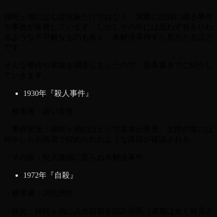
雄蛇ヶ池には心霊現象だけではなく、実際に記録に残る事件
や事故が多発しています。しかしその中には思わず首をひね
るような不可解なものも多く、未解決事件すら見当たるほど
です。
そんな事件や事故を調査しましたので、箇条書きでご紹介し
ていきます。
1930年『殺人事件』
・被害者：若い女性
・事件状況：雄蛇ヶ池のほとりで遺体が発見。女性の首には
何かしらの凶器で絞められたような痕跡が確認される
・その後：犯人逮捕に至らぬ未解決事件
1972年『自殺』
・被害者：20代男性
・状況：雄蛇ヶ池に入水自殺を試み溺死（遺書は全く発見さ