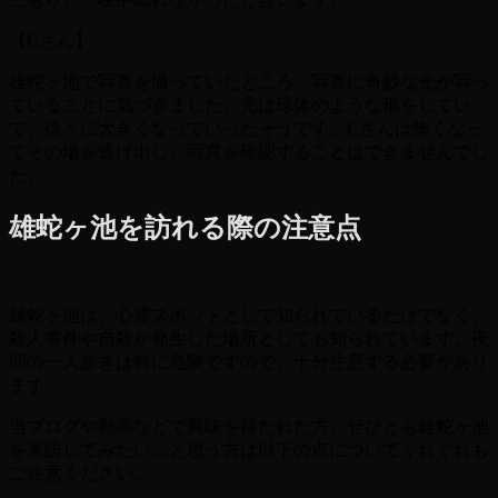
【Cさん】
雄蛇ヶ池で写真を撮っていたところ、写真に奇妙な光が写っ
ていることに気づきました。光は球体のような形をしてい
て、徐々に大きくなっていったそうです。Cさんは怖くなっ
てその場を逃げ出し、写真を確認することはできませんでし
た。
雄蛇ヶ池を訪れる際の注意点
雄蛇ヶ池は、心霊スポットとして知られているだけでなく、
殺人事件や自殺が発生した場所としても知られています。夜
間の一人歩きは特に危険ですので、十分注意する必要があり
ます。
当ブログや動画などで興味を持たれた方、ぜひとも雄蛇ヶ池
を来訪してみたい…と思う方は以下の点についてくれぐれも
ご注意ください。