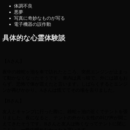
体調不良
悪夢
写真に奇妙なものが写る
電子機器の誤作動
具体的な心霊体験談
【Aさん】
夜中の雄蛇ヶ池を車で訪れたところ、突然エンジンが止まっ
て動かなくなったそうです。車内は真っ暗で、外には誰もお
らず、恐怖で体が震えたと言います。しばらくするとエンジ
ンが再びかかり、Aさんは慌ててその場を去りました。
【Bさん】
友人とキャンプに行った際に、雄蛇ヶ池の近くでテントを張
りました。夜になると、テントの外から女性の叫び声が聞こ
えてきたそうです。Bさんと友人は怖くなってテントに閉じ
こもり、一晩中眠れなかったと言います。