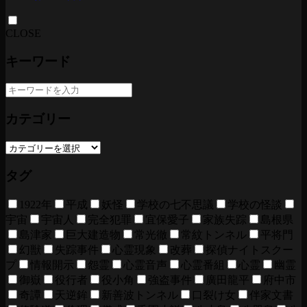
CLOSE
キーワード
カテゴリー
タグ
1922年
平成
妖怪
学校の七不思議
学校の怪談
宇宙
宇宙人
完全犯罪
宜保愛子
家族失踪
島根県
島津家
巨大建造物
常光徹
常紋トンネル
平将門
幻獣
失踪事件
心霊現象
改葬
探偵ナイトスクー
プ
情報開示
怨霊
心霊音声
心霊番組
心霊
幽霊
御嶽
役行者
役小角
強盗事件
廣田龍平
府中市
奇譚
天逆鉾
新善波トンネル
口裂け女
伴家文書