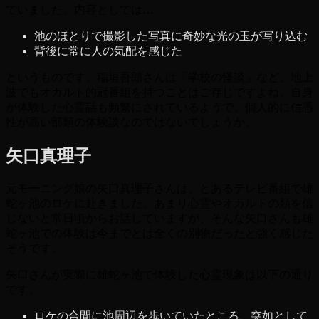
ていました。内容としては…
池のほとりで撮影した写真に奇妙な光の玉が写り込む
背後に常に人の気配を感じた
というものです。稲垣吾郎さんは「学校の怪談」など、地上
波でもオカルト的冠番組を持つことはご存じですよね。自身
が体験した心霊話も頻繁にされているようで、個人的に信憑
性が高い部類の体験談なのではないでしょうか。
矢口真理子
元モーニング娘の矢口真理子さんは、とあるテレビ番組で雄
蛇ヶ池のロケに赴きました。あまり心霊やオカルトの類を信
じないと常日頃からお話していますが、そんな矢口さんも雄
蛇ヶ池での体験は今までとは全くの別物だったと強く感じた
そうです。
矢口さんが実際に雄蛇ヶ池で体験した心霊現象は以下の通り
です。
ロケの合間に池周辺を歩いていたところ、突如として