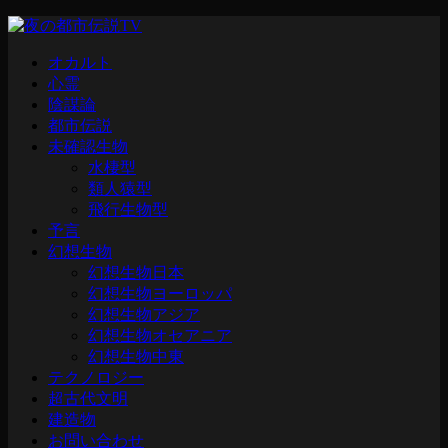
オカルト
心霊
陰謀論
都市伝説
未確認生物
水棲型
類人猿型
飛行生物型
予言
幻想生物
幻想生物日本
幻想生物ヨーロッパ
幻想生物アジア
幻想生物オセアニア
幻想生物中東
テクノロジー
超古代文明
建造物
お問い合わせ