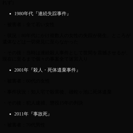
れず）
1980年代『連続失踪事件』
・被害者：全て若い女性
・状況：80年代にかけ複数人の女性の失踪が発生。ところが
遺体などは一切発見に至らなかった
・その後：当時は連続殺人事件として世間を震撼させるが、
現在に至るまで個々の事案全て迷宮入り
2001年『殺人・死体遺棄事件』
・被害者：60代の女性
・事件状況：知人宅で殺害後、雄蛇ヶ池に死体遺棄
・その後：犯人逮捕、懲役15年の判決
2011年『事故死』
・被害者：70代男性