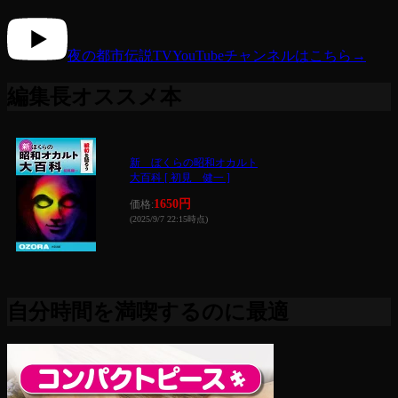
夜の都市伝説TV
YouTubeチャンネルはこちら
→
編集長オススメ本
新 ぼくらの昭和オカルト
大百科 [ 初見 健一 ]
1650円
価格:
(2025/9/7 22:15時点)
自分時間を満喫するのに最適