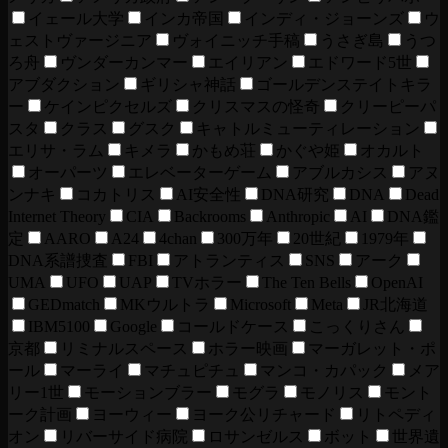
イェール大学
インカ帝国
インディ・ジョーンズ
ウ
ェストヴァージニア
ヴォイニッチ手稿
うさぎ島
うつ
ろ舟
ヴンダーカンマー
エイリアン
エドワード5世
アブダクション
ギリシャ神話
ゴールデンステイトキラ
ー
ケインピクセルズ
クリスマスの怪奇
クリーピーパ
スタ
クラス
グスク
キャトルミューティレーション
エリサ・ラム
キメラ
かもめ荘
かぐや姫
オカルト
オーパーツ
エレベーターゲーム
アブルカシス
アヌ
ンナキ
コカトリス
AI安全性
DNA研究
DNA
Dead
Internet Theory
CIA
Backrooms
Anthropic
AI
DNA鑑
定
AARO
A24
4chan
300万年
20世紀
1979年
DNA系譜捜査
FBI
アトランティス
SNS
アーク
UMA
UFO
UAP
TVホラー
The Ten Bells
OpenAI
GEDmatch
MKウルトラ
Microsoft
Meta
JR北海道
IBM5100
Google
コールドケース
こっくりさん
京都
リミナルスペース
ホラー映画
マーガレット・ポ
ール
マーライ
マチュピチュ
マンコ・カパック
メア
リー1世
モーションブラー
モグラ
モノリス
モント
ーク計画
ヨーウィー
ヨーク公リチャード
リトペディ
オン
リバーサイド病院
ロサンゼルス
ボット
世界遺