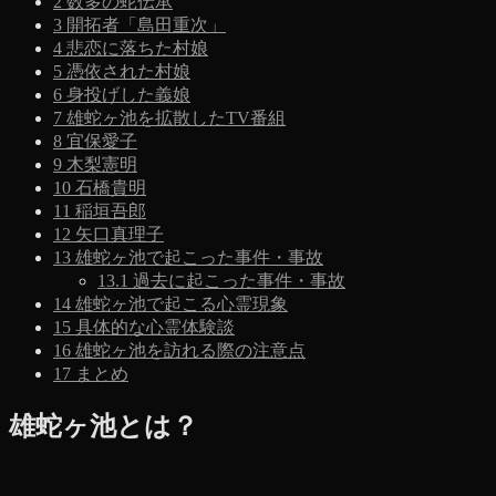
2
数多の蛇伝承
3
開拓者「島田重次」
4
悲恋に落ちた村娘
5
憑依された村娘
6
身投げした義娘
7
雄蛇ヶ池を拡散したTV番組
8
宜保愛子
9
木梨憲明
10
石橋貴明
11
稲垣吾郎
12
矢口真理子
13
雄蛇ヶ池で起こった事件・事故
13.1
過去に起こった事件・事故
14
雄蛇ヶ池で起こる心霊現象
15
具体的な心霊体験談
16
雄蛇ヶ池を訪れる際の注意点
17
まとめ
雄蛇ヶ池とは？