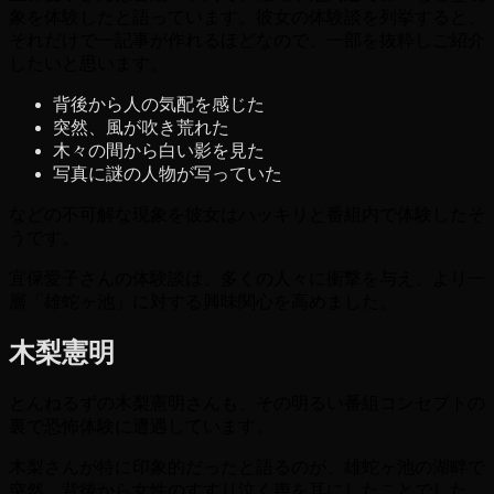
象を体験したと語っています。彼女の体験談を列挙すると、
それだけで一記事が作れるほどなので、一部を抜粋しご紹介
したいと思います。
背後から人の気配を感じた
突然、風が吹き荒れた
木々の間から白い影を見た
写真に謎の人物が写っていた
などの不可解な現象を彼女はハッキリと番組内で体験したそ
うです。
宜保愛子さんの体験談は、多くの人々に衝撃を与え、より一
層「雄蛇ヶ池」に対する興味関心を高めました。
木梨憲明
とんねるずの木梨憲明さんも、その明るい番組コンセプトの
裏で恐怖体験に遭遇しています。
木梨さんが特に印象的だったと語るのが、雄蛇ヶ池の湖畔で
突然、背後から女性のすすり泣く声を耳にしたことでした。