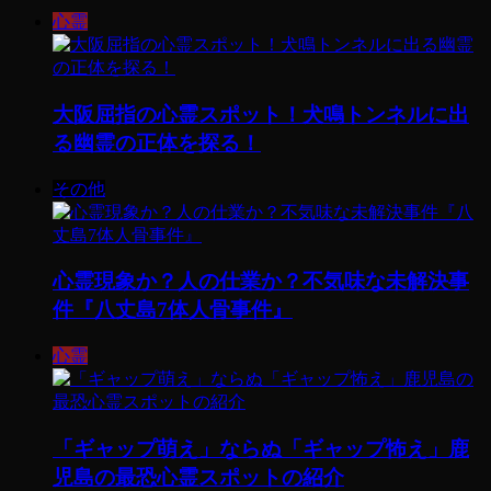
心霊
大阪屈指の心霊スポット！犬鳴トンネルに出
る幽霊の正体を探る！
その他
心霊現象か？人の仕業か？不気味な未解決事
件『八丈島7体人骨事件』
心霊
「ギャップ萌え」ならぬ「ギャップ怖え」鹿
児島の最恐心霊スポットの紹介