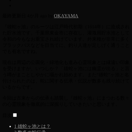
最終更新日 4か月 ago by
OKAYAMA
『雄蛇ヶ池』のルーツは江戸時代初期（1614年）に造成され
た貯水池です。千葉県東金市に存在し、灌漑用貯水池として
令和の今もなお重宝され続けています。外来種が非常に多く
ブラックバスなどを目当てに、釣り人達が足しげく通うこと
でも有名ですね。
現在は周辺の公園化・緑地化も進み心霊現象とは縁遠い印象
を受けますが、いつしか？「雄蛇ヶ池には幽霊が出る」と言
う噂がまことしやかに囁かれ始めます。また“雄蛇”ヶ池と名
付けられたのは、蛇に関する伝承・伝説が数多も残り続けて
いるからです。
今回は古来からの伝承も踏襲し『雄蛇ヶ池』にまつわる数々
の心霊現象を徹底的に深掘りしていきたいと思います。
目次
1
雄蛇ヶ池とは？