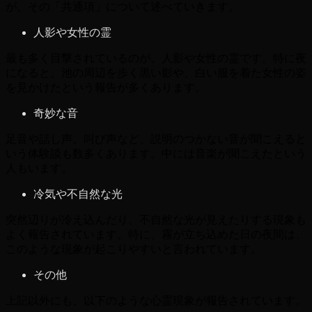
が、その「共通項」について述べていきます。
人影や女性の霊
最も多く目撃されているのが、人影や女性の霊です。特に夜
になると、池の周辺を歩く黒い影や、白い服を着た女性の姿
を見かけたという報告が多くあります。
奇妙な音
足音や話し声、叫び声など、説明のつかない音が聞こえると
いう体験談も数多くあります。中には音楽が聞こえたという
人もいます。
冷気や不自然な光
突然辺りが冷え込んだり、不自然な光が見えたりする現象も
よく報告されています。特に、霧が立ち込めた日の夜間は、
このような現象が起こりやすいと言われています。
その他
上記以外にも、以下のような心霊現象が報告されています。