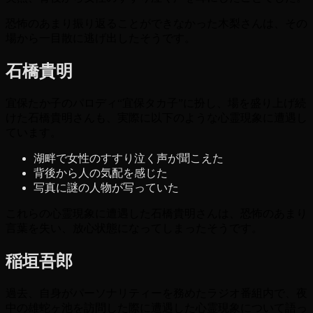
恐怖のあまり振り返ることができなかった木梨さんは、その
場から一目散に逃げ出したそうです。
石橋貴明
宜保たか子のパロディ“宜保タカ子”に扮し、場を盛り上げ続
けた石橋貴明さんも、実際に以下のような心霊現象に遭遇し
ています。
湖畔で女性のすすり泣く声が聞こえた
背後から人の気配を感じた
写真に謎の人物が写っていた
これらの心霊現象に遭遇した石橋貴明さんは、恐怖のあまり
言葉を失い、放心状態になってしまったそうです。
稲垣吾郎
過去、自身がパーソナリティーを務めたラジオ番組内で、夜
中の雄蛇ヶ池を訪問した際に遭遇した心霊現象について語っ