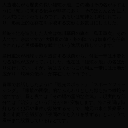
人造池ながら歴史の長い雄蛇ヶ池。この池はその名が示すよ
うに『蛇』に関する伝承が非常に多く、そのほとんどが巨大
な大蛇にまつわるものです。あるいは蛇神とも呼ばれてお
り、形而上的な存在を示唆する文献も多数目にしました。
雄蛇ヶ池を造営した人物は徳川幕府の旗本「島田重次」その
人です。余談ですが“大阪夏の陣・冬の陣”では旗奉行を任命
されたほど勇猛果敢な武士という逸話も残しています。
島田重次が雄蛇ヶ池を造営する以前から、付近一帯は水源と
なる沼地が広がっていました。現在は『雄蛇ヶ池』の名ばか
り先行していますが、実は古くからこの周辺一帯には沼地が
広がり「蛇神の伝承」が存在したそうです。
冒頭でお話ししたように「観光スポット」「スポーツフィッ
シング」「家族の団欒」的なふんわりとした顔も持つ雄蛇ヶ
池ですが、昼と夜では「その場の霊的な空気」…現実的な部
分では「治安」という部分が180°変貌します。特に夜間は街
灯もなく犯罪や事件が頻発するそうで、地元の東金警察署・
東金市商工会議所が『夜間の立ち入りを禁ずる』という立て
看板まで設置しているほどです。