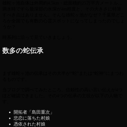
雄蛇ヶ池自体は外周約4.5km・総面積約25万平方メートル…
満水時ですら最深部の水深が4m程度と、その大きさに特筆
すべき点はありません。そんな雄蛇ヶ池がなぜ？千葉県どこ
ろか全国でも有数の心霊スポットになってしまったのでしょ
うか？
時系列に沿って見ていきましょう。
数多の蛇伝承
まず雄蛇ヶ池の伝承はその大半が“蛇”または“蛇神”にまつわ
るものです。
当ブログで調べてみたところ、信頼性の高い言い伝えが4つ
ほど確認できました。その4つの伝承の主役が以下の人物で
す。
開拓者「島田重次」
悲恋に落ちた村娘
憑依された村娘