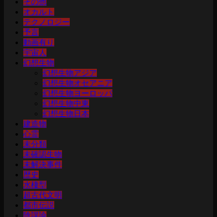
その他
オカルト
テクノロジー
予言
動画有り
宇宙人
幻想生物
幻想生物アジア
幻想生物オセアニア
幻想生物ヨーロッパ
幻想生物中東
幻想生物日本
建造物
心霊
未分類
未確認生物
未解決事件
歴史
水棲型
超古代文明
都市伝説
陰謀論