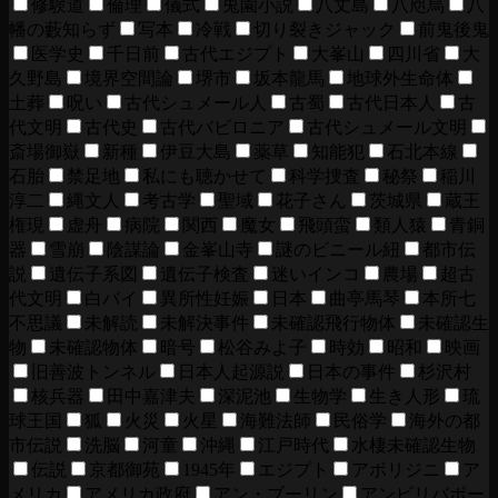
修験道
倫理
儀式
兎園小説
八丈島
八咫烏
八
幡の藪知らず
写本
冷戦
切り裂きジャック
前鬼後鬼
医学史
千日前
古代エジプト
大峯山
四川省
大
久野島
境界空間論
堺市
坂本龍馬
地球外生命体
土葬
呪い
古代シュメール人
古蜀
古代日本人
古
代文明
古代史
古代バビロニア
古代シュメール文明
斎場御嶽
新種
伊豆大島
薬草
知能犯
石北本線
石胎
禁足地
私にも聴かせて
科学捜査
秘祭
稲川
淳二
縄文人
考古学
聖域
花子さん
茨城県
蔵王
権現
虚舟
病院
関西
魔女
飛頭蛮
類人猿
青銅
器
雪崩
陰謀論
金峯山寺
謎のビニール紐
都市伝
説
遺伝子系図
遺伝子検査
迷いインコ
農場
超古
代文明
白バイ
異所性妊娠
日本
曲亭馬琴
本所七
不思議
未解読
未解決事件
未確認飛行物体
未確認生
物
未確認物体
暗号
松谷みよ子
時効
昭和
映画
旧善波トンネル
日本人起源説
日本の事件
杉沢村
核兵器
田中嘉津夫
深泥池
生物学
生き人形
琉
球王国
狐
火災
火星
海難法師
民俗学
海外の都
市伝説
洗脳
河童
沖縄
江戸時代
水棲未確認生物
伝説
京都御苑
1945年
エジプト
アボリジニ
ア
メリカ
アメリカ政府
アン・ブーリン
アンビリバボー