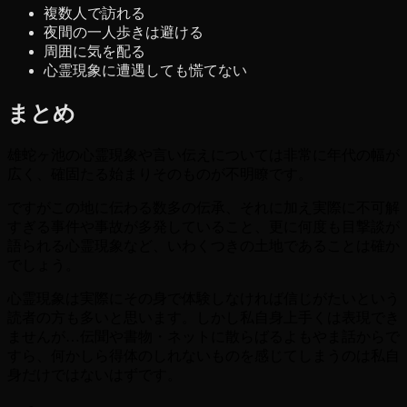
複数人で訪れる
夜間の一人歩きは避ける
周囲に気を配る
心霊現象に遭遇しても慌てない
まとめ
雄蛇ヶ池の心霊現象や言い伝えについては非常に年代の幅が
広く、確固たる始まりそのものが不明瞭です。
ですがこの地に伝わる数多の伝承、それに加え実際に不可解
すぎる事件や事故が多発していること、更に何度も目撃談が
語られる心霊現象など、いわくつきの土地であることは確か
でしょう。
心霊現象は実際にその身で体験しなければ信じがたいという
読者の方も多いと思います。しかし私自身上手くは表現でき
ませんが…伝聞や書物・ネットに散らばるよもやま話からで
すら、何かしら得体のしれないものを感じてしまうのは私自
身だけではないはずです。