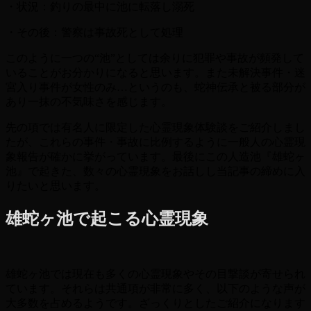
・状況：釣りの最中に池に転落し溺死
・その後：警察は事故死として処理
このように一つの“池”としては余りに犯罪や事故が頻発して
いることがお分かりになると思います。また未解決事件・迷
宮入り事件が女性のみ…というのも、蛇神伝承と被る部分が
あり一抹の不気味さを感じます。
先の項では有名人に限定した心霊現象体験談をご紹介しまし
たが、これらの事件・事故に比例するように一般人の心霊現
象報告が確かに挙がっています。最後にこの人造池『雄蛇ヶ
池』で起きた、数々の心霊現象をお話しし当記事の締めに入
りたいと思います。
雄蛇ヶ池で起こる心霊現象
雄蛇ヶ池では現在も多くの心霊現象やその目撃談が寄せられ
ています。それらは共通項が非常に多く、以下のような声が
大多数を占めるようです。ざっくりとしたご紹介になります