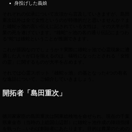
身投げした義娘
それぞれの伝承について次項から言及していきますが、島田
重次以外は全て女性というのが特徴的だと思いませんか？ま
た雄蛇ヶ池の言い伝えに記されている女性は、その大半が非
業の死を遂げています。“雄蛇”ヶ池の名の通り伝記にまつわ
る“蛇”は雄蛇ということが推測できます。
これが原因なのでしょうか？実際に雄蛇ヶ池で心霊現象に遭
遇した人々が口を揃えるのは、犠牲になったとされる「女性
の霊」に関するものが大半を占めます。
それでは心霊スポット「雄蛇ヶ池」の基となった4つの有名
な逸話について、ご紹介していきましょう。
開拓者「島田重次」
徳川家家臣の島田重次は関東総検地を命ぜられ、現在の千葉
県東金市（当時の上総国山辺郡）に雄蛇ヶ池作成の陣頭指揮
を執った…いわば創始者にあたります。目的は農業のための