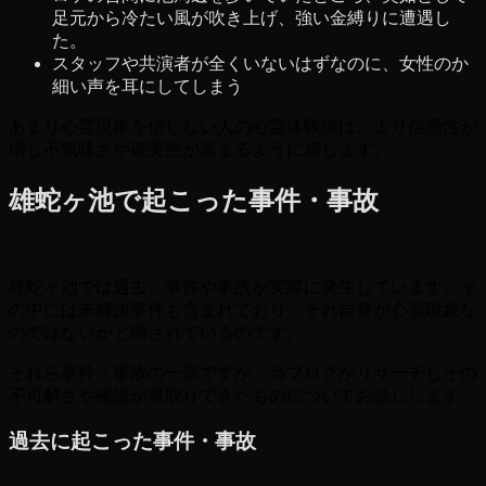
足元から冷たい風が吹き上げ、強い金縛りに遭遇し
た。
スタッフや共演者が全くいないはずなのに、女性のか
細い声を耳にしてしまう
あまり心霊現象を信じない人の心霊体験談は、より信憑性が
増し不気味さや確実性が高まるように感じます。
雄蛇ヶ池で起こった事件・事故
雄蛇ヶ池では過去、事件や事故が実際に発生しています。そ
の中には未解決事件も含まれており、それ自身が心霊現象な
のではないかと噂されているのです。
それら事件・事故の一部ですが、当ブログがリサーチしその
不可解さや確認が裏取りできたものについてお話しします。
過去に起こった事件・事故