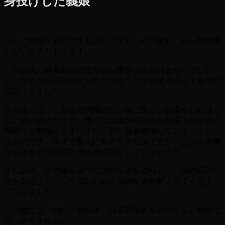
身投げした義娘
一方で雄蛇ヶ池につきものの『大蛇』や『雄蛇』が一切登場
しない伝承もあります。
この伝承の時系列は残念ながら突き止められませんでした
が、古くから言い伝えられていることが文献やネット各所で
確認できました。
その話とは…とある若夫婦の姑が嫁に厳しい折檻をし心身と
もに追い詰めたうえ、果てには母から託された嫁入り道具の
機織りを無残にもずたずたに切り裂き破壊してしまったとい
うものです。今まで耐えに耐えてきた嫁ですが、この出来事
が引き金となり何と池に身投げをしてしまいます。
それ以降、雨の降る夜中に雄蛇ヶ池を訪れると、池の底から
布を織るような得も言われぬ不気味な音が聞こえてくるよう
になりました。
この他にも「雄蛇ヶ池伝承」は有名無名を合わせると枚挙に
暇がありません。