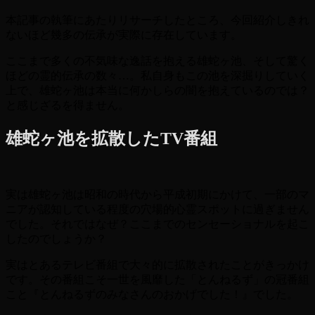
本記事の執筆にあたりリサーチしたところ、今回紹介しきれ
ないほど幾多の伝承が実際に存在しています。
ここまで多くの不気味な逸話を抱える雄蛇ヶ池、そして驚く
ほどの霊的伝承の数々…。私自身もこの池を深掘りしていく
上で、雄蛇ヶ池は本当に何かしらの闇を抱えているのでは？
と感じざるを得ません。
雄蛇ヶ池を拡散したTV番組
実は雄蛇ヶ池は昭和の時代から平成初期にかけて、一部のマ
ニアが認知している程度の穴場的心霊スポットに過ぎません
でした。それではなぜ？ここまでのセンセーショナルを起こ
したのでしょうか？
実はとあるテレビ番組で大々的に拡散されたことがきっかけ
です。その番組こそ一世を風靡した「とんねるず」の冠番組
こと『とんねるずのみなさんのおかげでした！』でした。