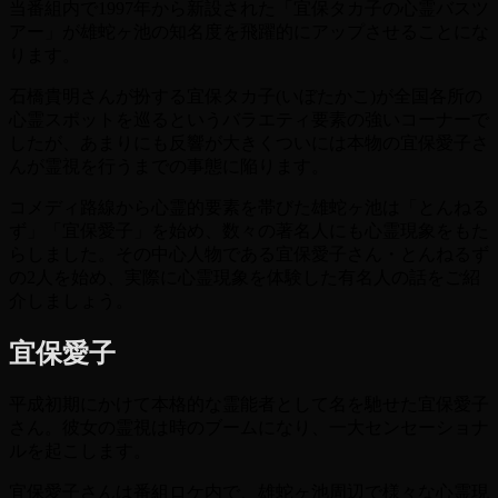
当番組内で1997年から新設された「宜保タカ子の心霊バスツ
アー」が雄蛇ヶ池の知名度を飛躍的にアップさせることにな
ります。
石橋貴明さんが扮する宜保タカ子(いぼたかこ)が全国各所の
心霊スポットを巡るというバラエティ要素の強いコーナーで
したが、あまりにも反響が大きくついには本物の宜保愛子さ
んが霊視を行うまでの事態に陥ります。
コメディ路線から心霊的要素を帯びた雄蛇ヶ池は「とんねる
ず」「宜保愛子」を始め、数々の著名人にも心霊現象をもた
らしました。その中心人物である宜保愛子さん・とんねるず
の2人を始め、実際に心霊現象を体験した有名人の話をご紹
介しましょう。
宜保愛子
平成初期にかけて本格的な霊能者として名を馳せた宜保愛子
さん。彼女の霊視は時のブームになり、一大センセーショナ
ルを起こします。
宜保愛子さんは番組ロケ内で、雄蛇ヶ池周辺で様々な心霊現