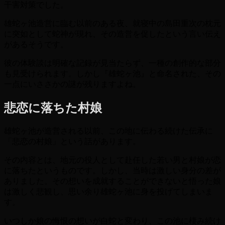
干害対策でした。
雄蛇ヶ池造営に臨む以前のある夜、就寝中の島田重次の枕元
に突如として蛇神が現れ、その造営を促したという言い伝え
があるそうです。
彼の体験談は明確な記録が見当たらず、一種の創作的な部分
も見受けられます。しかし『雄蛇ヶ池』と命名された、その
一点にいささかの謎が残りますよね。
悲恋に落ちた村娘
雄蛇ヶ池が造営される以前、この地に伝わる続けた伝承に
「悲恋の村娘」という話があります。
その内容とは、地元の役人として赴任した若い男と村娘が恋
に落ちたというものです。しかし、当時は激しい身分の差が
ありました。その想いを成就することができないと悟った娘
は激しく悲観し、思い余り雄蛇ヶ池に身を投げてしまいま
す。
いつしか娘の悔恨の想いが白蛇と変わり、この池に棲み続け