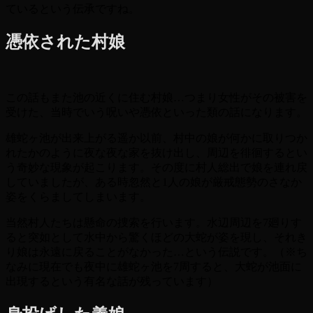
ているという伝承ですね。
憑依された村娘
この話もまた池の近くに住む村娘…つまり女性がその被害を
受けた、当時でいう呪いや憑依といった類の話になります。
雄蛇ヶ池が出来上がる遥か以前、村中の娘が何かに取りつか
れたかのように夜な夜な家を抜け出し、周辺を徘徊するとい
う奇妙な現象が起こります。その度に村人総出で娘を連れ戻
していましたが、ある時忽然と1人の娘が厳戒態勢のさなか
姿をくらましてしまいます。
当然村人たちは懸命の捜索を行います。水辺周辺を7廻りす
ると突如として水中から驚くほどの大蛇が姿を現し、それき
り娘は永遠に戻ることがなかった…という伝説です。（※ち
なみに現在でも夜中に雄蛇ヶ池を7周すると、大蛇が池面に
出現するという有名な話が残っています）