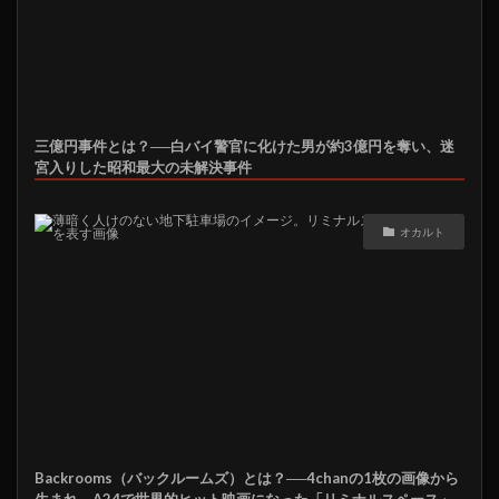
三億円事件とは？──白バイ警官に化けた男が約3億円を奪い、迷
宮入りした昭和最大の未解決事件
オカルト
Backrooms（バックルームズ）とは？──4chanの1枚の画像から
生まれ、A24で世界的ヒット映画になった「リミナルスペース」