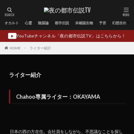
オカルト
心霊
陰謀論
都市伝説
未確認生物
予言
幻想生物
YouTubeチャンネル「夜の都市伝説TV」はこちらから！
▶
HOME
ライター紹介
ライター紹介
Chahoo専属ライター：OKAYAMA
日本の西の方在住。会社員をしながら、不思議なことを探し