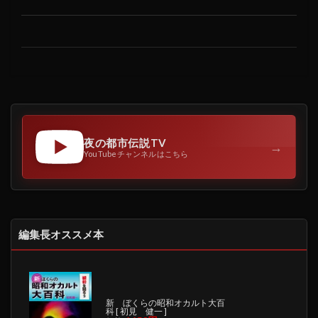
夜の都市伝説TV
→
YouTubeチャンネルはこちら
編集長オススメ本
新 ぼくらの昭和オカルト大百
科 [ 初見 健一 ]