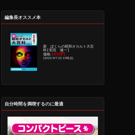
編集長オススメ本
新 ぼくらの昭和オカルト大百
科 [ 初見 健一 ]
1650円
価格:
(2025/9/7 22:15時点)
自分時間を満喫するのに最適