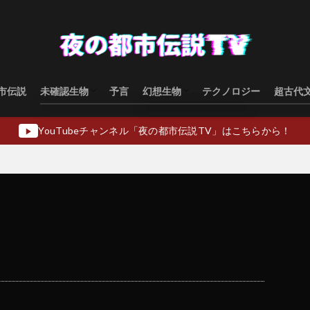
市伝説
未確認生物
予言
幻想生物
テクノロジー
超古代
水棲型
類人猿型
飛行生物型
幻想生物日本
幻想生物ヨーロッパ
幻想生物アジア
幻想生物オセアニア
幻想生物中東
YouTubeチャンネル「夜の都市伝説TV」はこちらから！
▶