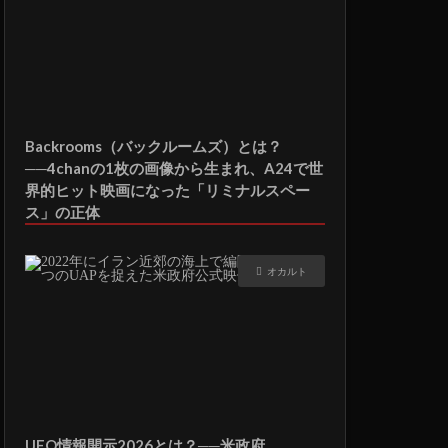
Backrooms（バックルームズ）とは？
──4chanの1枚の画像から生まれ、A24で世
界的ヒット映画になった「リミナルスペー
ス」の正体
オカルト
UFO情報開示2026とは？──米政府