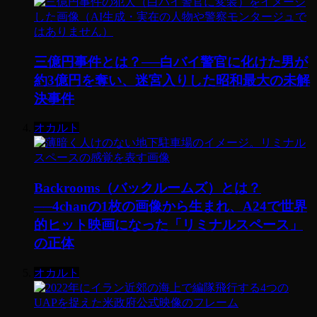
三億円事件とは？──白バイ警官に化けた男が
約3億円を奪い、迷宮入りした昭和最大の未解
決事件
オカルト
Backrooms（バックルームズ）とは？
──4chanの1枚の画像から生まれ、A24で世界
的ヒット映画になった「リミナルスペース」
の正体
オカルト