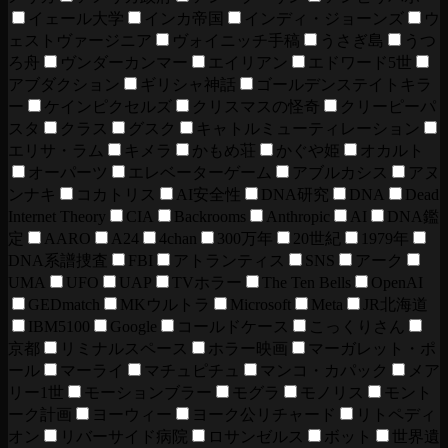
イェール大学
インカ帝国
インディ・ジョーンズ
ウ
ェストヴァージニア
ヴォイニッチ手稿
うさぎ島
うつ
ろ舟
ヴンダーカンマー
エイリアン
エドワード5世
アブダクション
ギリシャ神話
ゴールデンステイトキラ
ー
ケインピクセルズ
クリスマスの怪奇
クリーピーパ
スタ
クラス
グスク
キャトルミューティレーション
エリサ・ラム
キメラ
かもめ荘
かぐや姫
オカルト
オーパーツ
エレベーターゲーム
アブルカシス
アヌ
ンナキ
コカトリス
AI安全性
DNA研究
DNA
Dead
Internet Theory
CIA
Backrooms
Anthropic
AI
DNA鑑
定
AARO
A24
4chan
300万年
20世紀
1979年
DNA系譜捜査
FBI
アトランティス
SNS
アーク
UMA
UFO
UAP
TVホラー
The Ten Bells
OpenAI
GEDmatch
MKウルトラ
Microsoft
Meta
JR北海道
IBM5100
Google
コールドケース
こっくりさん
京都
リミナルスペース
ホラー映画
マーガレット・ポ
ール
マーライ
マチュピチュ
マンコ・カパック
メア
リー1世
モーションブラー
モグラ
モノリス
モント
ーク計画
ヨーウィー
ヨーク公リチャード
リトペディ
オン
リバーサイド病院
ロサンゼルス
ボット
世界遺