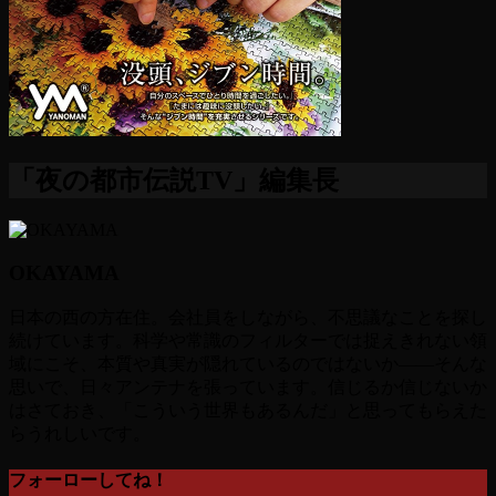
「夜の都市伝説TV」編集長
OKAYAMA
日本の西の方在住。会社員をしながら、不思議なことを探し
続けています。科学や常識のフィルターでは捉えきれない領
域にこそ、本質や真実が隠れているのではないか――そんな
思いで、日々アンテナを張っています。信じるか信じないか
はさておき、「こういう世界もあるんだ」と思ってもらえた
らうれしいです。
フォーローしてね！