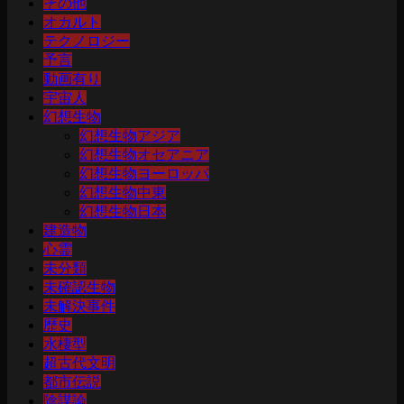
その他
オカルト
テクノロジー
予言
動画有り
宇宙人
幻想生物
幻想生物アジア
幻想生物オセアニア
幻想生物ヨーロッパ
幻想生物中東
幻想生物日本
建造物
心霊
未分類
未確認生物
未解決事件
歴史
水棲型
超古代文明
都市伝説
陰謀論