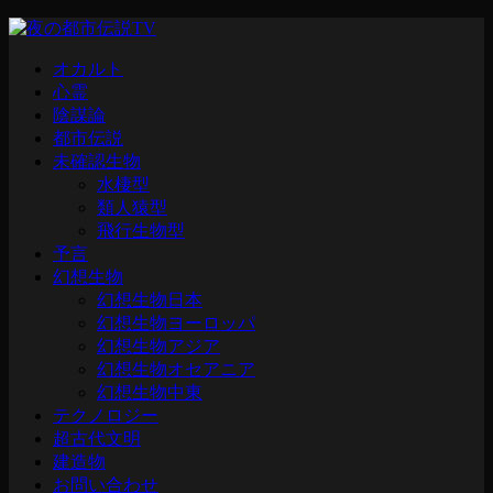
オカルト
心霊
陰謀論
都市伝説
未確認生物
水棲型
類人猿型
飛行生物型
予言
幻想生物
幻想生物日本
幻想生物ヨーロッパ
幻想生物アジア
幻想生物オセアニア
幻想生物中東
テクノロジー
超古代文明
建造物
お問い合わせ