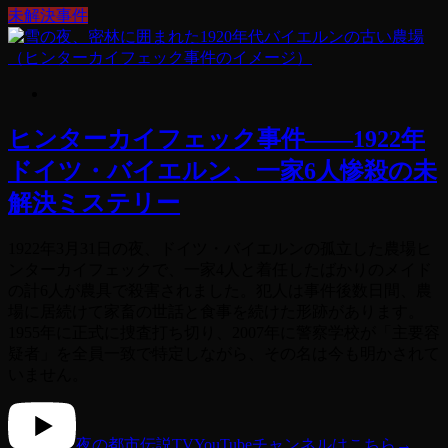
未解決事件
ヒンターカイフェック事件——1922年
ドイツ・バイエルン、一家6人惨殺の未
解決ミステリー
1922年3月31日の夜、ドイツ・バイエルンの孤立した農場ヒ
ンターカイフェックで、一家4人と着任したばかりのメイド
の計6人が農具で殺害されました。犯人は事件後数日間、農
場に居続けて家畜の世話と食事を続けた形跡があります。
1955年に正式に捜査打ち切り、2007年に警察学校が「主要容
疑者」を全員一致で特定しながら、その名は今も明かされて
いません。
夜の都市伝説TV
YouTubeチャンネルはこちら
→