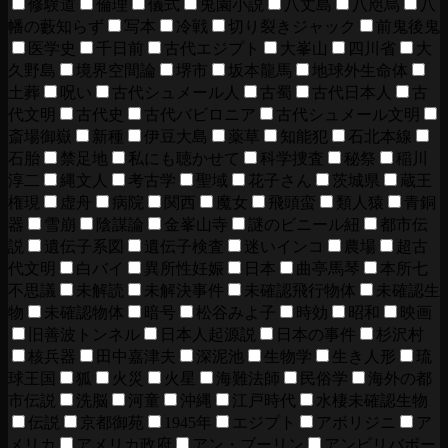
修験道
倫理
儀式
兎園小説
八丈島
八咫烏
八
幡の藪知らず
写本
冷戦
切り裂きジャック
前鬼後鬼
医学史
千日前
古代エジプト
大峯山
四川省
大
久野島
境界空間論
堺市
坂本龍馬
地球外生命体
土葬
呪い
古代シュメール人
古蜀
古代日本人
古
代文明
古代史
古代バビロニア
古代シュメール文明
斎場御嶽
新種
伊豆大島
薬草
知能犯
石北本線
石胎
禁足地
私にも聴かせて
科学捜査
秘祭
稲川
淳二
縄文人
考古学
聖域
花子さん
茨城県
蔵王
権現
虚舟
病院
関西
魔女
飛頭蛮
類人猿
青銅
器
雪崩
陰謀論
金峯山寺
謎のビニール紐
都市伝
説
遺伝子系図
遺伝子検査
迷いインコ
農場
超古
代文明
白バイ
異所性妊娠
日本
曲亭馬琴
本所七
不思議
未解読
未解決事件
未確認飛行物体
未確認生
物
未確認物体
暗号
松谷みよ子
時効
昭和
映画
旧善波トンネル
日本人起源説
日本の事件
杉沢村
核兵器
田中嘉津夫
深泥池
生物学
生き人形
琉
球王国
狐
火災
火星
海難法師
民俗学
海外の都
市伝説
洗脳
河童
沖縄
江戸時代
水棲未確認生物
伝説
京都御苑
1945年
エジプト
アボリジニ
ア
メリカ
アメリカ政府
アン・ブーリン
アンビリバボー