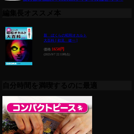
編集長オススメ本
新 ぼくらの昭和オカルト
大百科 [ 初見 健一 ]
1650円
価格:
(2025/9/7 22:15時点)
自分時間を満喫するのに最適