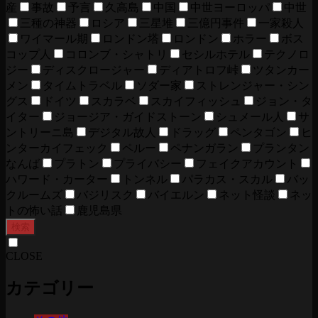
産
事故
予言
久高島
中国
中世ヨーロッパ
中世
三種の神器
ロシア
三星堆
三億円事件
一家殺人
ワイマール期
ロンドン塔
ロンドン
ホラー
ボス
コップ人
コロンブ・シャトリ
セシルホテル
テクノロ
ジー
ディスクロージャー
ディアトロフ峠
ツタンカー
メン
タイムトラベル
ソダー家
ストレンジャー・シン
グス
ドイツ
スカラベ
スカイフィッシュ
ジョン・タ
イター
ジョージア・ガイドストーン
シュメール人
サ
ントリーニ島
デジタル故人
ドラッグ
ペンタゴン
ヒ
ンターカイフェック
ペルー
ペナンガラン
プランタン
なんば
プラトン
プライバシー
フェイクアカウント
ハワード・カーター
トンネル
パラカス・スカル
バッ
クルームズ
バジリスク
バイエルン
ネット怪談
ネッ
トの怖い話
鹿児島県
検索
CLOSE
カテゴリー