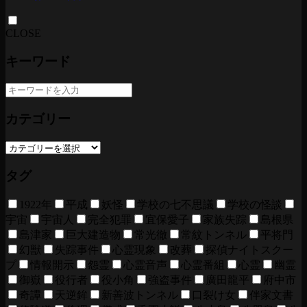
CLOSE
キーワード
カテゴリー
タグ
1922年
平成
妖怪
学校の七不思議
学校の怪談
宇宙
宇宙人
完全犯罪
宜保愛子
家族失踪
島根県
島津家
巨大建造物
常光徹
常紋トンネル
平将門
幻獣
失踪事件
心霊現象
改葬
探偵ナイトスクー
プ
情報開示
怨霊
心霊音声
心霊番組
心霊
幽霊
御嶽
役行者
役小角
強盗事件
廣田龍平
府中市
奇譚
天逆鉾
新善波トンネル
口裂け女
伴家文書