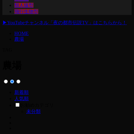
類人猿型
飛行生物型
▶
YouTubeチャンネル「夜の都市伝説TV」はこちらから！
HOME
農場
TAG
農場
新着順
人気順
お勧めカテゴリ
未分類