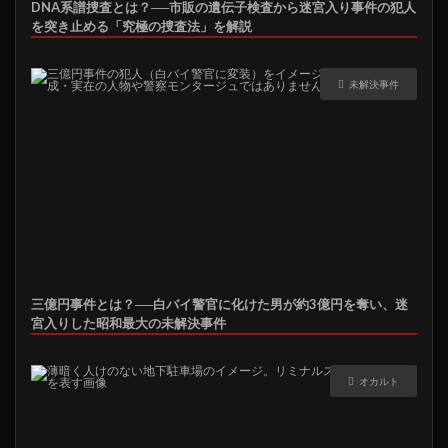
DNA系譜捜査とは？──市販の遺伝子検査から迷宮入り事件の犯人
を突き止める「究極の捜査法」を解説
未解決事件
三億円事件とは？──白バイ警官に化けた男が約3億円を奪い、迷
宮入りした昭和最大の未解決事件
オカルト