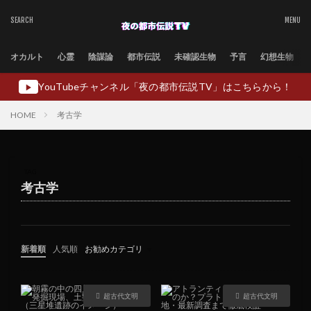
オカルト
心霊
陰謀論
都市伝説
未確認生物
予言
幻想生物
YouTubeチャンネル「夜の都市伝説TV」はこちらから！
▶
HOME
考古学
TAG
考古学
新着順
人気順
お勧めカテゴリ
未分類
超古代文明
超古代文明