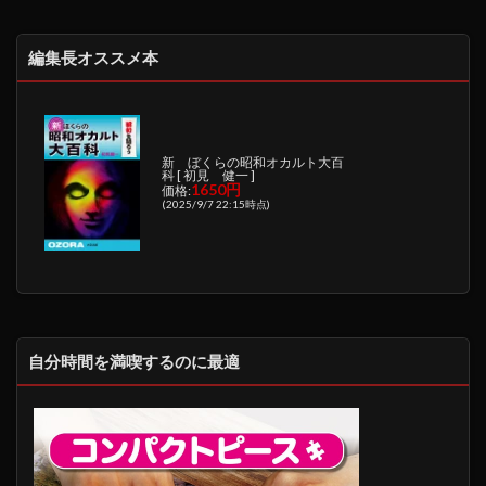
編集長オススメ本
新 ぼくらの昭和オカルト大百
科 [ 初見 健一 ]
1650円
価格:
(2025/9/7 22:15時点)
自分時間を満喫するのに最適