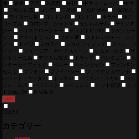
産
事故
予言
久高島
中国
中世ヨーロッパ
中世
三種の神器
ロシア
三星堆
三億円事件
一家殺人
ワイマール期
ロンドン塔
ロンドン
ホラー
ボス
コップ人
コロンブ・シャトリ
セシルホテル
テクノロ
ジー
ディスクロージャー
ディアトロフ峠
ツタンカー
メン
タイムトラベル
ソダー家
ストレンジャー・シン
グス
ドイツ
スカラベ
スカイフィッシュ
ジョン・タ
イター
ジョージア・ガイドストーン
シュメール人
サ
ントリーニ島
デジタル故人
ドラッグ
ペンタゴン
ヒ
ンターカイフェック
ペルー
ペナンガラン
プランタン
なんば
プラトン
プライバシー
フェイクアカウント
ハワード・カーター
トンネル
パラカス・スカル
バッ
クルームズ
バジリスク
バイエルン
ネット怪談
ネッ
トの怖い話
鹿児島県
検索
CLOSE
カテゴリー