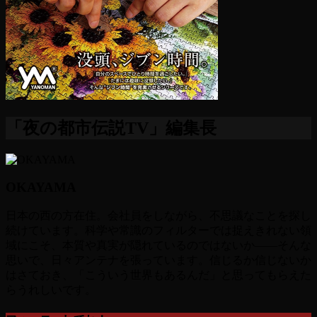
「夜の都市伝説TV」編集長
OKAYAMA
日本の西の方在住。会社員をしながら、不思議なことを探し
続けています。科学や常識のフィルターでは捉えきれない領
域にこそ、本質や真実が隠れているのではないか――そんな
思いで、日々アンテナを張っています。信じるか信じないか
はさておき、「こういう世界もあるんだ」と思ってもらえた
らうれしいです。