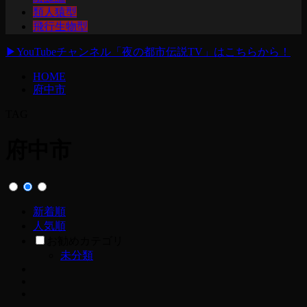
類人猿型
飛行生物型
▶
YouTubeチャンネル「夜の都市伝説TV」はこちらから！
HOME
府中市
TAG
府中市
新着順
人気順
お勧めカテゴリ
未分類