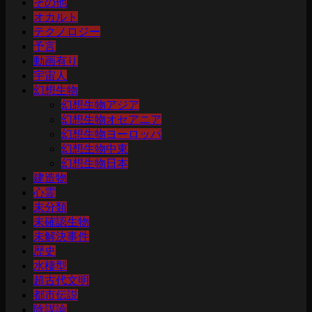
その他
オカルト
テクノロジー
予言
動画有り
宇宙人
幻想生物
幻想生物アジア
幻想生物オセアニア
幻想生物ヨーロッパ
幻想生物中東
幻想生物日本
建造物
心霊
未分類
未確認生物
未解決事件
歴史
水棲型
超古代文明
都市伝説
陰謀論