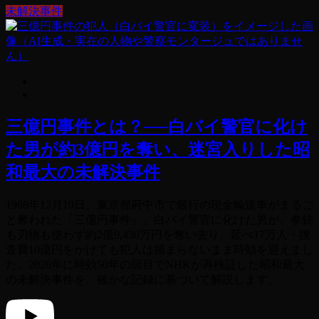
未解決事件
三億円事件とは？──白バイ警官に化け
た男が約3億円を奪い、迷宮入りした昭
和最大の未解決事件
1968年12月10日、東京都府中市で銀行の現金輸送車がまるご
と奪われた「三億円事件」。白バイ警官に化けた男が、拳銃
も刃物も使わず約2億9,430万円を奪い去り、延べ17万人・捜
査費10億円をかけても犯人は捕まらないまま時効を迎えまし
た。2026年に時効50年の節目でNHKが再検証した昭和最大
の未解決事件を、確かな記録に基づいて解説します。