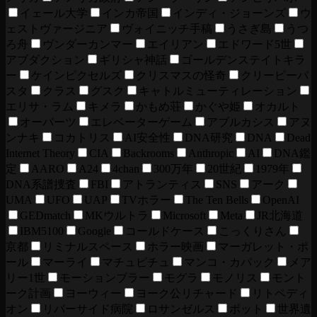
イェール大学
インカ帝国
インディ・ジョーンズ
ウ
ェストヴァージニア
ヴォイニッチ手稿
うさぎ島
うつ
ろ舟
ヴンダーカンマー
エイリアン
エドワード5世
アブダクション
ギリシャ神話
ゴールデンステイトキラ
ー
ケインピクセルズ
クリスマスの怪奇
クリーピーパ
スタ
クラス
グスク
キャトルミューティレーション
エリサ・ラム
キメラ
かもめ荘
かぐや姫
オカルト
オーパーツ
エレベーターゲーム
アブルカシス
アヌ
ンナキ
コカトリス
AI安全性
DNA研究
DNA
Dead
Internet Theory
CIA
Backrooms
Anthropic
AI
DNA鑑
定
AARO
A24
4chan
300万年
20世紀
1979年
DNA系譜捜査
FBI
アトランティス
SNS
アーク
UMA
UFO
UAP
TVホラー
The Ten Bells
OpenAI
GEDmatch
MKウルトラ
Microsoft
Meta
JR北海道
IBM5100
Google
コールドケース
こっくりさん
京都
リミナルスペース
ホラー映画
マーガレット・ポ
ール
マーライ
マチュピチュ
マンコ・カパック
メア
リー1世
モーションブラー
モグラ
モノリス
モント
ーク計画
ヨーウィー
ヨーク公リチャード
リトペディ
オン
リバーサイド病院
ロサンゼルス
ボット
世界遺