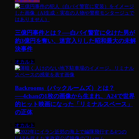
三億円事件とは？──白バイ警官に化けた男が
約3億円を奪い、迷宮入りした昭和最大の未解
決事件
オカルト
Backrooms（バックルームズ）とは？
──4chanの1枚の画像から生まれ、A24で世界
的ヒット映画になった「リミナルスペース」
の正体
オカルト