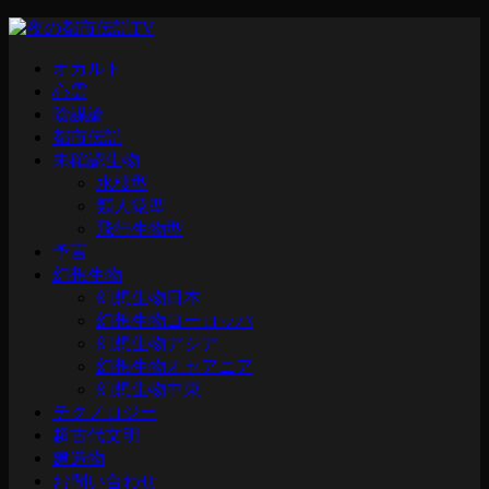
オカルト
心霊
陰謀論
都市伝説
未確認生物
水棲型
類人猿型
飛行生物型
予言
幻想生物
幻想生物日本
幻想生物ヨーロッパ
幻想生物アジア
幻想生物オセアニア
幻想生物中東
テクノロジー
超古代文明
建造物
お問い合わせ