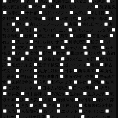
修験道
倫理
儀式
兎園小説
八丈島
八咫烏
八
幡の藪知らず
写本
冷戦
切り裂きジャック
前鬼後鬼
医学史
千日前
古代エジプト
大峯山
四川省
大
久野島
境界空間論
堺市
坂本龍馬
地球外生命体
土葬
呪い
古代シュメール人
古蜀
古代日本人
古
代文明
古代史
古代バビロニア
古代シュメール文明
斎場御嶽
新種
伊豆大島
薬草
知能犯
石北本線
石胎
禁足地
私にも聴かせて
科学捜査
秘祭
稲川
淳二
縄文人
考古学
聖域
花子さん
茨城県
蔵王
権現
虚舟
病院
関西
魔女
飛頭蛮
類人猿
青銅
器
雪崩
陰謀論
金峯山寺
謎のビニール紐
都市伝
説
遺伝子系図
遺伝子検査
迷いインコ
農場
超古
代文明
白バイ
異所性妊娠
日本
曲亭馬琴
本所七
不思議
未解読
未解決事件
未確認飛行物体
未確認生
物
未確認物体
暗号
松谷みよ子
時効
昭和
映画
旧善波トンネル
日本人起源説
日本の事件
杉沢村
核兵器
田中嘉津夫
深泥池
生物学
生き人形
琉
球王国
狐
火災
火星
海難法師
民俗学
海外の都
市伝説
洗脳
河童
沖縄
江戸時代
水棲未確認生物
伝説
京都御苑
1945年
エジプト
アボリジニ
ア
メリカ
アメリカ政府
アン・ブーリン
アンビリバボー