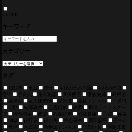
CLOSE
キーワード
カテゴリー
タグ
1922年
平成
妖怪
学校の七不思議
学校の怪談
宇宙
宇宙人
完全犯罪
宜保愛子
家族失踪
島根県
島津家
巨大建造物
常光徹
常紋トンネル
平将門
幻獣
失踪事件
心霊現象
改葬
探偵ナイトスクー
プ
情報開示
怨霊
心霊音声
心霊番組
心霊
幽霊
御嶽
役行者
役小角
強盗事件
廣田龍平
府中市
奇譚
天逆鉾
新善波トンネル
口裂け女
伴家文書