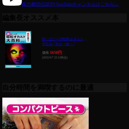
夜の都市伝説TV
YouTubeチャンネルはこちら
→
編集長オススメ本
新 ぼくらの昭和オカルト
大百科 [ 初見 健一 ]
1650円
価格:
(2025/9/7 22:15時点)
自分時間を満喫するのに最適