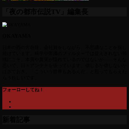
「夜の都市伝説TV」編集長
OKAYAMA
日本の西の方在住。会社員をしながら、不思議なことを探し
続けています。科学や常識のフィルターでは捉えきれない領
域にこそ、本質や真実が隠れているのではないか――そんな
思いで、日々アンテナを張っています。信じるか信じないか
はさておき、「こういう世界もあるんだ」と思ってもらえた
らうれしいです。
フォーローしてね！
新着記事