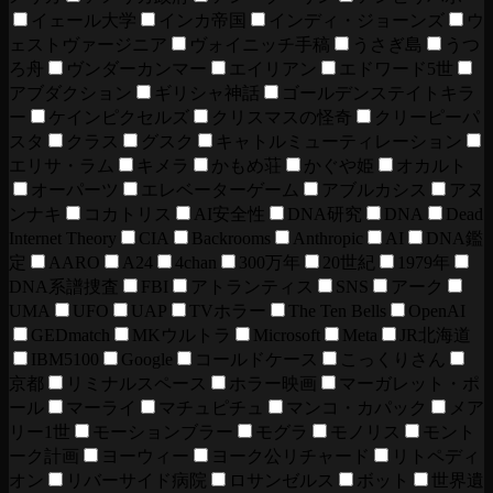
イェール大学
インカ帝国
インディ・ジョーンズ
ウ
ェストヴァージニア
ヴォイニッチ手稿
うさぎ島
うつ
ろ舟
ヴンダーカンマー
エイリアン
エドワード5世
アブダクション
ギリシャ神話
ゴールデンステイトキラ
ー
ケインピクセルズ
クリスマスの怪奇
クリーピーパ
スタ
クラス
グスク
キャトルミューティレーション
エリサ・ラム
キメラ
かもめ荘
かぐや姫
オカルト
オーパーツ
エレベーターゲーム
アブルカシス
アヌ
ンナキ
コカトリス
AI安全性
DNA研究
DNA
Dead
Internet Theory
CIA
Backrooms
Anthropic
AI
DNA鑑
定
AARO
A24
4chan
300万年
20世紀
1979年
DNA系譜捜査
FBI
アトランティス
SNS
アーク
UMA
UFO
UAP
TVホラー
The Ten Bells
OpenAI
GEDmatch
MKウルトラ
Microsoft
Meta
JR北海道
IBM5100
Google
コールドケース
こっくりさん
京都
リミナルスペース
ホラー映画
マーガレット・ポ
ール
マーライ
マチュピチュ
マンコ・カパック
メア
リー1世
モーションブラー
モグラ
モノリス
モント
ーク計画
ヨーウィー
ヨーク公リチャード
リトペディ
オン
リバーサイド病院
ロサンゼルス
ボット
世界遺