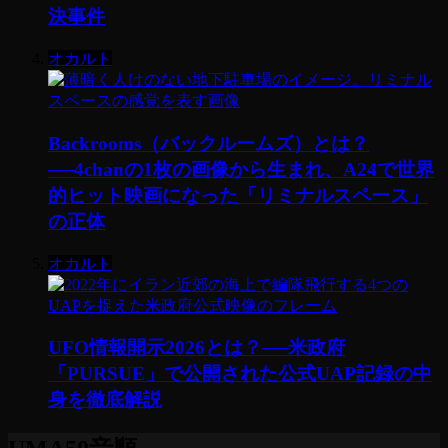
決事件
オカルト
Backrooms（バックルームズ）とは？
──4chanの1枚の画像から生まれ、A24で世界
的ヒット映画になった「リミナルスペース」
の正体
オカルト
UFO情報開示2026とは？──米政府
「PURSUE」で公開された公式UAP記録の中
身を徹底解説