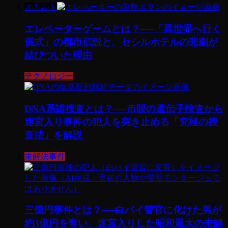
オカルト
エレベーターゲームとは？──「異世界へ行く
儀式」の都市伝説と、セシルホテルの悲劇が
結びついた理由
テクノロジー
DNA系譜捜査とは？──市販の遺伝子検査から
迷宮入り事件の犯人を突き止める「究極の捜
査法」を解説
未解決事件
三億円事件とは？──白バイ警官に化けた男が
約3億円を奪い、迷宮入りした昭和最大の未解