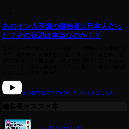
あのインカ帝国の創始者は日本人だっ
た？その仮説は本当なのか！？
南米アンデスに栄えたインカ帝国——15世紀から16世紀にか
けて、現在のペルーを中心に北はコロンビア、南はチリ北部
まで広がる巨大帝国を築いた先住民文明です。文字を持たな
いまま、釘も漆喰も使わず剃刀の刃も通さない精密な石組み
を組み上げ、標高2,400mの […]
夜の都市伝説TV
YouTubeチャンネルはこちら
→
編集長オススメ本
新 ぼくらの昭和オカルト