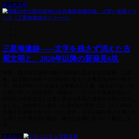
超古代文明
三星堆遺跡——文字を残さず消えた古
蜀文明と、2020年以降の新発見6坑
中国・四川省広漢市の鴨子河南岸に広がる古代遺跡、三星
堆。紀元前1700年〜1150年頃に栄えた古蜀文化の中心地で
す。高さ260センチを超える青銅大立人像、瞳孔が16センチ
も飛び出した縦目仮面、純度84パーセントの黄金仮面など、
同時代の中原文化とは全く異なる作風の遺物が大量に出土し
ました。2020年から始まった新6坑の発掘では、計15,000点
を超える遺物が見つかっています。文字記録を残さず地上か
ら消えた古蜀文明の謎を、確かな出典に基づいて解説しま
す。
オカルト