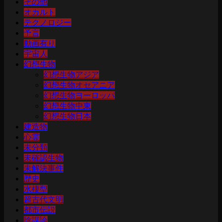
その他
オカルト
テクノロジー
予言
動画有り
宇宙人
幻想生物
幻想生物アジア
幻想生物オセアニア
幻想生物ヨーロッパ
幻想生物中東
幻想生物日本
建造物
心霊
未分類
未確認生物
未解決事件
歴史
水棲型
超古代文明
都市伝説
陰謀論