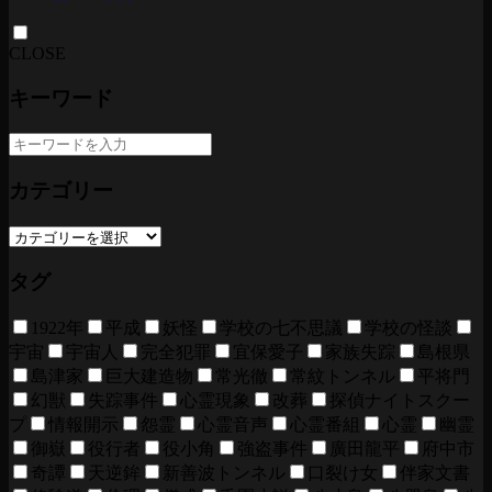
CLOSE
キーワード
カテゴリー
タグ
1922年
平成
妖怪
学校の七不思議
学校の怪談
宇宙
宇宙人
完全犯罪
宜保愛子
家族失踪
島根県
島津家
巨大建造物
常光徹
常紋トンネル
平将門
幻獣
失踪事件
心霊現象
改葬
探偵ナイトスクー
プ
情報開示
怨霊
心霊音声
心霊番組
心霊
幽霊
御嶽
役行者
役小角
強盗事件
廣田龍平
府中市
奇譚
天逆鉾
新善波トンネル
口裂け女
伴家文書