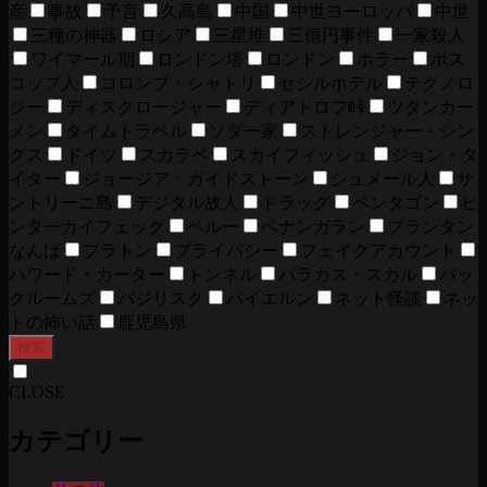
産
事故
予言
久高島
中国
中世ヨーロッパ
中世
三種の神器
ロシア
三星堆
三億円事件
一家殺人
ワイマール期
ロンドン塔
ロンドン
ホラー
ボス
コップ人
コロンブ・シャトリ
セシルホテル
テクノロ
ジー
ディスクロージャー
ディアトロフ峠
ツタンカー
メン
タイムトラベル
ソダー家
ストレンジャー・シン
グス
ドイツ
スカラベ
スカイフィッシュ
ジョン・タ
イター
ジョージア・ガイドストーン
シュメール人
サ
ントリーニ島
デジタル故人
ドラッグ
ペンタゴン
ヒ
ンターカイフェック
ペルー
ペナンガラン
プランタン
なんば
プラトン
プライバシー
フェイクアカウント
ハワード・カーター
トンネル
パラカス・スカル
バッ
クルームズ
バジリスク
バイエルン
ネット怪談
ネッ
トの怖い話
鹿児島県
検索
CLOSE
カテゴリー