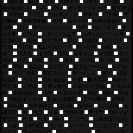
修験道
倫理
儀式
兎園小説
八丈島
八咫烏
八
幡の藪知らず
写本
冷戦
切り裂きジャック
前鬼後鬼
医学史
千日前
古代エジプト
大峯山
四川省
大
久野島
境界空間論
堺市
坂本龍馬
地球外生命体
土葬
呪い
古代シュメール人
古蜀
古代日本人
古
代文明
古代史
古代バビロニア
古代シュメール文明
斎場御嶽
新種
伊豆大島
薬草
知能犯
石北本線
石胎
禁足地
私にも聴かせて
科学捜査
秘祭
稲川
淳二
縄文人
考古学
聖域
花子さん
茨城県
蔵王
権現
虚舟
病院
関西
魔女
飛頭蛮
類人猿
青銅
器
雪崩
陰謀論
金峯山寺
謎のビニール紐
都市伝
説
遺伝子系図
遺伝子検査
迷いインコ
農場
超古
代文明
白バイ
異所性妊娠
日本
曲亭馬琴
本所七
不思議
未解読
未解決事件
未確認飛行物体
未確認生
物
未確認物体
暗号
松谷みよ子
時効
昭和
映画
旧善波トンネル
日本人起源説
日本の事件
杉沢村
核兵器
田中嘉津夫
深泥池
生物学
生き人形
琉
球王国
狐
火災
火星
海難法師
民俗学
海外の都
市伝説
洗脳
河童
沖縄
江戸時代
水棲未確認生物
伝説
京都御苑
1945年
エジプト
アボリジニ
ア
メリカ
アメリカ政府
アン・ブーリン
アンビリバボー