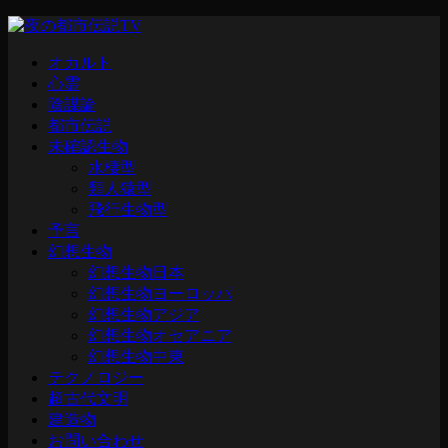
オカルト
心霊
陰謀論
都市伝説
未確認生物
水棲型
類人猿型
飛行生物型
予言
幻想生物
幻想生物日本
幻想生物ヨーロッパ
幻想生物アジア
幻想生物オセアニア
幻想生物中東
テクノロジー
超古代文明
建造物
お問い合わせ