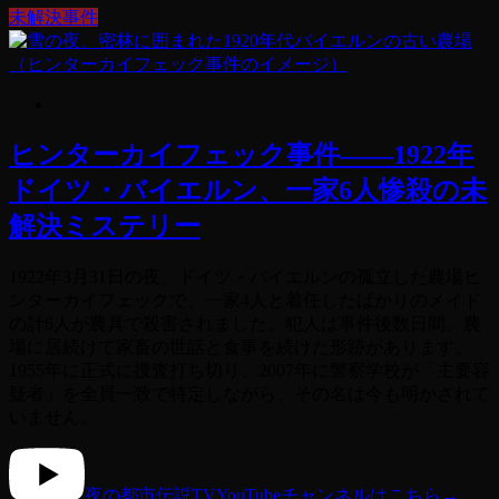
未解決事件
ヒンターカイフェック事件——1922年
ドイツ・バイエルン、一家6人惨殺の未
解決ミステリー
1922年3月31日の夜、ドイツ・バイエルンの孤立した農場ヒ
ンターカイフェックで、一家4人と着任したばかりのメイド
の計6人が農具で殺害されました。犯人は事件後数日間、農
場に居続けて家畜の世話と食事を続けた形跡があります。
1955年に正式に捜査打ち切り、2007年に警察学校が「主要容
疑者」を全員一致で特定しながら、その名は今も明かされて
いません。
夜の都市伝説TV
YouTubeチャンネルはこちら
→