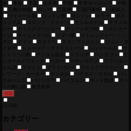
産
事故
予言
久高島
中国
中世ヨーロッパ
中世
三種の神器
ロシア
三星堆
三億円事件
一家殺人
ワイマール期
ロンドン塔
ロンドン
ホラー
ボス
コップ人
コロンブ・シャトリ
セシルホテル
テクノロ
ジー
ディスクロージャー
ディアトロフ峠
ツタンカー
メン
タイムトラベル
ソダー家
ストレンジャー・シン
グス
ドイツ
スカラベ
スカイフィッシュ
ジョン・タ
イター
ジョージア・ガイドストーン
シュメール人
サ
ントリーニ島
デジタル故人
ドラッグ
ペンタゴン
ヒ
ンターカイフェック
ペルー
ペナンガラン
プランタン
なんば
プラトン
プライバシー
フェイクアカウント
ハワード・カーター
トンネル
パラカス・スカル
バッ
クルームズ
バジリスク
バイエルン
ネット怪談
ネッ
トの怖い話
鹿児島県
検索
CLOSE
カテゴリー