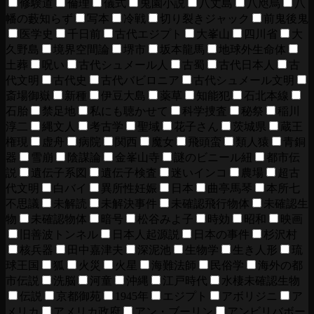
修験道
倫理
儀式
兎園小説
八丈島
八咫烏
八
幡の藪知らず
写本
冷戦
切り裂きジャック
前鬼後鬼
医学史
千日前
古代エジプト
大峯山
四川省
大
久野島
境界空間論
堺市
坂本龍馬
地球外生命体
土葬
呪い
古代シュメール人
古蜀
古代日本人
古
代文明
古代史
古代バビロニア
古代シュメール文明
斎場御嶽
新種
伊豆大島
薬草
知能犯
石北本線
石胎
禁足地
私にも聴かせて
科学捜査
秘祭
稲川
淳二
縄文人
考古学
聖域
花子さん
茨城県
蔵王
権現
虚舟
病院
関西
魔女
飛頭蛮
類人猿
青銅
器
雪崩
陰謀論
金峯山寺
謎のビニール紐
都市伝
説
遺伝子系図
遺伝子検査
迷いインコ
農場
超古
代文明
白バイ
異所性妊娠
日本
曲亭馬琴
本所七
不思議
未解読
未解決事件
未確認飛行物体
未確認生
物
未確認物体
暗号
松谷みよ子
時効
昭和
映画
旧善波トンネル
日本人起源説
日本の事件
杉沢村
核兵器
田中嘉津夫
深泥池
生物学
生き人形
琉
球王国
狐
火災
火星
海難法師
民俗学
海外の都
市伝説
洗脳
河童
沖縄
江戸時代
水棲未確認生物
伝説
京都御苑
1945年
エジプト
アボリジニ
ア
メリカ
アメリカ政府
アン・ブーリン
アンビリバボー