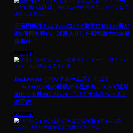
三億円事件とは？──白バイ警官に化けた男が
約3億円を奪い、迷宮入りした昭和最大の未解
決事件
オカルト
Backrooms（バックルームズ）とは？
──4chanの1枚の画像から生まれ、A24で世界
的ヒット映画になった「リミナルスペース」
の正体
オカルト