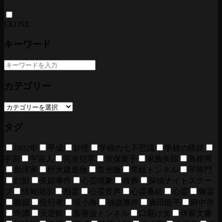
CLOSE
キーワード
カテゴリー
タグ
1922年
平成
妖怪
学校の七不思議
学校の怪談
宇宙
宇宙人
完全犯罪
宜保愛子
家族失踪
島根県
島津家
巨大建造物
常光徹
常紋トンネル
平将門
幻獣
失踪事件
心霊現象
改葬
探偵ナイトスクー
プ
情報開示
怨霊
心霊音声
心霊番組
心霊
幽霊
御嶽
役行者
役小角
強盗事件
廣田龍平
府中市
奇譚
天逆鉾
新善波トンネル
口裂け女
伴家文書