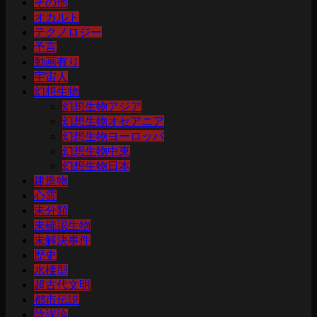
その他
オカルト
テクノロジー
予言
動画有り
宇宙人
幻想生物
幻想生物アジア
幻想生物オセアニア
幻想生物ヨーロッパ
幻想生物中東
幻想生物日本
建造物
心霊
未分類
未確認生物
未解決事件
歴史
水棲型
超古代文明
都市伝説
陰謀論