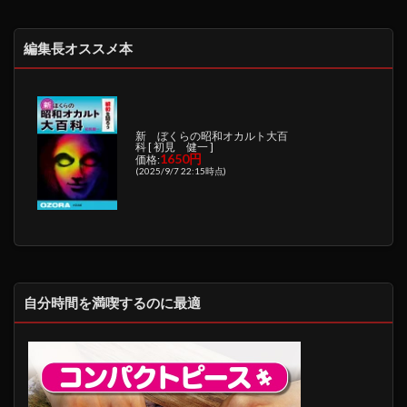
編集長オススメ本
新 ぼくらの昭和オカルト大百
科 [ 初見 健一 ]
1650円
価格:
(2025/9/7 22:15時点)
自分時間を満喫するのに最適