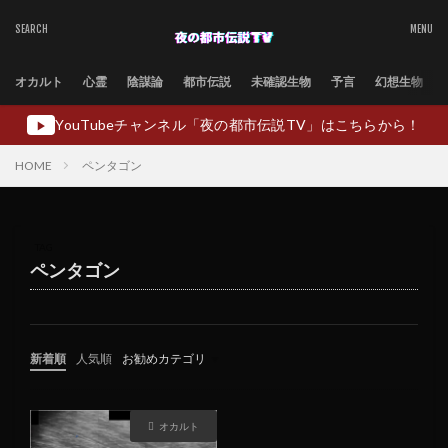
オカルト
心霊
陰謀論
都市伝説
未確認生物
予言
幻想生物
YouTubeチャンネル「夜の都市伝説TV」はこちらから！
▶
HOME
ペンタゴン
TAG
ペンタゴン
新着順
人気順
お勧めカテゴリ
未分類
オカルト