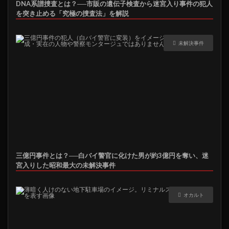
DNA系譜捜査とは？──市販の遺伝子検査から迷宮入り事件の犯人
を突き止める「究極の捜査法」を解説
未解決事件
三億円事件とは？──白バイ警官に化けた男が約3億円を奪い、迷
宮入りした昭和最大の未解決事件
オカルト