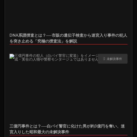
DNA系譜捜査とは？──市販の遺伝子検査から迷宮入り事件の犯人
を突き止める「究極の捜査法」を解説
未解決事件
三億円事件とは？──白バイ警官に化けた男が約3億円を奪い、迷
宮入りした昭和最大の未解決事件