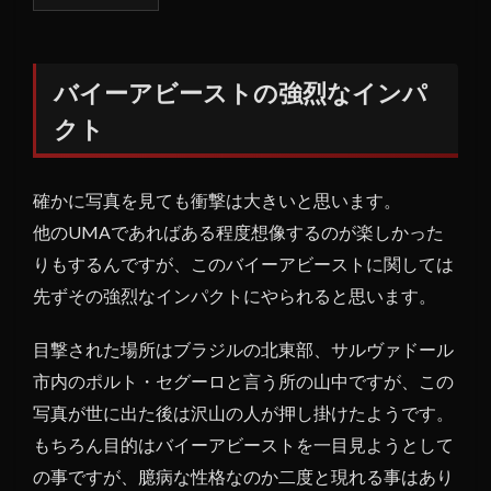
1
バイ
ーア
ビー
バイーアビーストの強烈なインパ
スト
クト
の強
烈な
イン
確かに写真を見ても衝撃は大きいと思います。
パク
ト
他のUMAであればある程度想像するのが楽しかった
りもするんですが、このバイーアビーストに関しては
1.1
バイ
先ずその強烈なインパクトにやられると思います。
ーア
ビー
目撃された場所はブラジルの北東部、サルヴァドール
スト
市内のポルト・セグーロと言う所の山中ですが、この
の正
写真が世に出た後は沢山の人が押し掛けたようです。
体
は？
もちろん目的はバイーアビーストを一目見ようとして
の事ですが、臆病な性格なのか二度と現れる事はあり