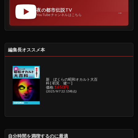
夜の都市伝説TV
→
YouTubeチャンネルはこちら
編集長オススメ本
新 ぼくらの昭和オカルト大百
科 [ 初見 健一 ]
1650円
価格:
(2025/9/7 22:15時点)
自分時間を満喫するのに最適