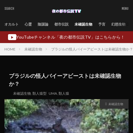
オカルト
心霊
陰謀論
都市伝説
未確認生物
予言
幻想生物
YouTubeチャンネル「夜の都市伝説TV」はこちらから！
▶
HOME
未確認生物
ブラジルの怪人バイーアビーストは未確認生物か？
ブラジルの怪人バイーアビーストは未確認生物
か？
未確認生物
,
類人猿型
UMA
,
類人猿
未確認生物