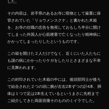
した。
その内容は、岩手県のあるお寺に呪物として厳重に保
管されていた「リョウメンスクナ」と書かれた木箱
を、お寺の住職の忠告を無視しておもしろ半分に開け
てしまった外国人が心筋梗塞で亡くなったり精神病に
かかってしまったりしたというものです。
この箱を開けた２人だけでなく、近くにいた人たちに
も謎の病にかかったりケガをしたりとさまざまな不幸
に見舞われます。
この封印されていた木箱の中には、後頭部同士が後ろ
で結合された２つの頭に腕が左右2本ずつの計4本、胴
体は１つで足は2本生えているというまさに先程まで
ご紹介してきた両面宿儺そのもののミイラでした。