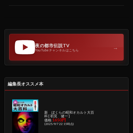
夜の都市伝説TV
→
YouTubeチャンネルはこちら
編集長オススメ本
新 ぼくらの昭和オカルト大百
科 [ 初見 健一 ]
1650円
価格:
(2025/9/7 22:15時点)