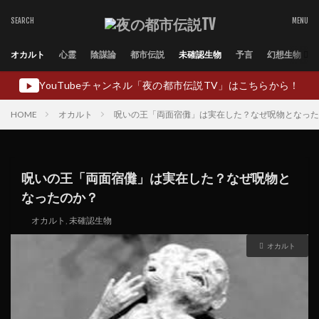
オカルト
心霊
陰謀論
都市伝説
未確認生物
予言
幻想生物
YouTubeチャンネル「夜の都市伝説TV」はこちらから！
▶
HOME
オカルト
呪いの王「両面宿儺」は実在した？なぜ呪物となった
呪いの王「両面宿儺」は実在した？なぜ呪物と
なったのか？
オカルト
,
未確認生物
オカルト