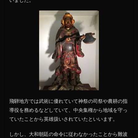
3
両面
宿儺
の呪
いの
ミイ
ラ伝
説
4
まと
め
飛騨地方では武術に優れていて神祭の司祭や農耕の指
導役を務めるなどしていて、中央集権から地域を守っ
ていたことから英雄扱いされていたといいます。
しかし、大和朝廷の命令に従わなかったことから難波