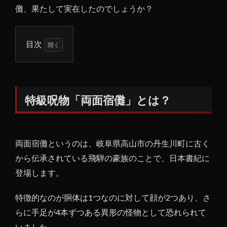
儺、果たして実在したのでしょうか？
目次
1
特級
呪物
「両
特級呪物「両面宿儺」とは？
面宿
儺」
と
は？
両面宿儺というのは、岐阜県高山市の丹生川町に古く
2
から伝承されている飛騨の豪族のことで、日本書紀に
両面
登場します。
宿儺
はシ
特徴的なのが胴体は1つなのに対して顔が2つあり、さ
ャム
らに手足が4本ずつある異形の怪物として恐れられて
双生
児説
いました。