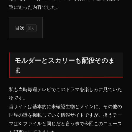
謎に迫った内容でした。
目次
1
モル
ダー
とス
モルダーとスカリーも配役そのま
カリ
ま
ーも
配役
その
私も当時毎週テレビでこのドラマを楽しみに見ていた
まま
物です。
1.1
当サイトは基本的に未確認生物とメインに、その他の
X-フ
ァイ
世界の謎を掲載していく情報サイトですが、扱うテー
ルは
マはX-ファイルと同じだと言う事で今回このニュース
存在
を記事にしてみました。