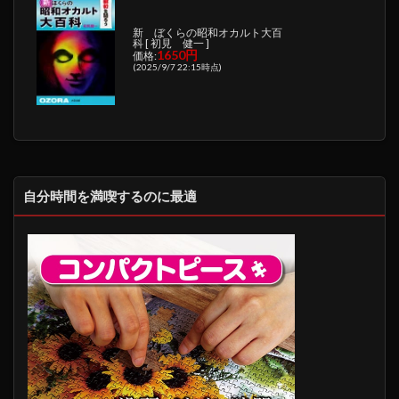
新 ぼくらの昭和オカルト大百
科 [ 初見 健一 ]
1650円
価格:
(2025/9/7 22:15時点)
自分時間を満喫するのに最適