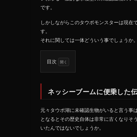
です。
しかしながらこのタウポモンスターは現在
す。
それに関しては一体どういう事でしょうか
目次
1
ネ
ッ
ネッシーブームに便乗した
シ
ー
ブ
元々タウポ湖に未確認生物がいると言う事
ー
ム
となるとその歴史自体は非常に古くなりそ
に
いたんではないでしょうか。
便
乗