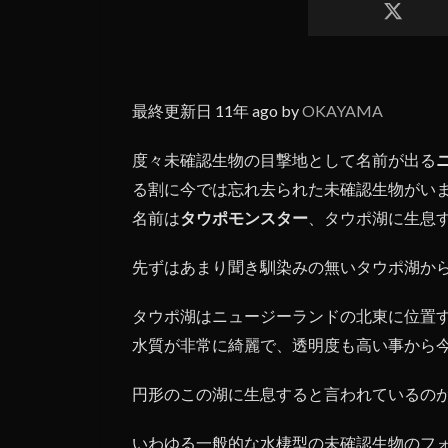
最終更新日 11年 ago by
OKAYAMA
度々未確認生物の目撃地として名前が出る
る割に今では忘れ去られた未確認生物がい
名前は
タウポモンスター
、タウポ湖に生息
先ずはあまり聞き馴染みの無いタウポ湖か
タウポ湖はニュージーランドの北東に位置
水質が非常に綺麗で、透明度も高い事から
円形のこの湖に生息すると言われているの
いわゆる一般的な水棲型の未確認生物のフ