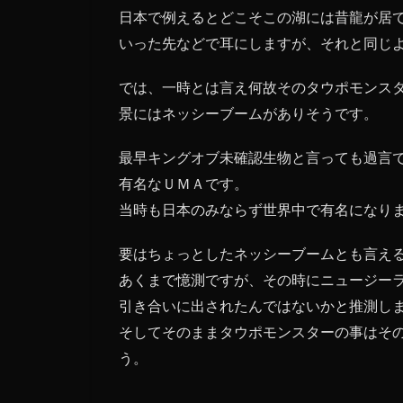
し
日本で例えるとどこそこの湖には昔龍が居
た
いった先などで耳にしますが、それと同じ
伝
説
では、一時とは言え何故そのタウポモンス
の
怪
景にはネッシーブームがありそうです。
物
最早キングオブ未確認生物と言っても過言
2
未
有名なＵＭＡです。
確
当時も日本のみならず世界中で有名になり
認
生
要はちょっとしたネッシーブームとも言え
物
と
あくまで憶測ですが、その時にニュージー
村
引き合いに出されたんではないかと推測し
お
そしてそのままタウポモンスターの事はそ
こ
し
う。