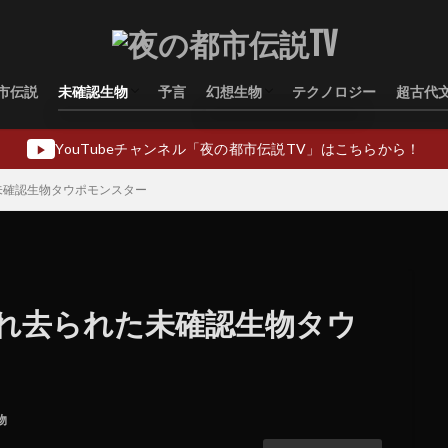
市伝説
未確認生物
予言
幻想生物
テクノロジー
超古代
水棲型
類人猿型
飛行生物型
幻想生物日本
幻想生物ヨーロッパ
幻想生物アジア
幻想生物オセアニア
幻想生物中東
YouTubeチャンネル「夜の都市伝説TV」はこちらから！
▶
未確認生物タウポモンスター
れ去られた未確認生物タウ
物