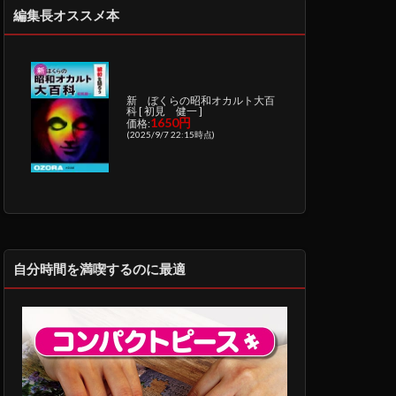
編集長オススメ本
新 ぼくらの昭和オカルト大百
科 [ 初見 健一 ]
1650円
価格:
(2025/9/7 22:15時点)
自分時間を満喫するのに最適