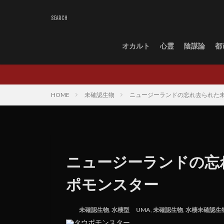
オカルト
心霊
陰謀論
都
HOME
未確認生物
ニュージーランドの忘れ去られた
ニュージーランドの忘
ポモンスター
未確認生物
,
水棲型
UMA
,
未確認生物
,
水棲未確認生