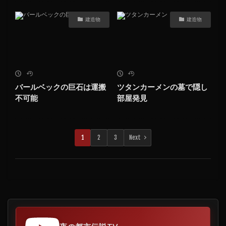
建造物
建造物
バールベックの巨石は運搬
ツタンカーメンの墓で隠し
不可能
部屋発見
1
2
3
Next