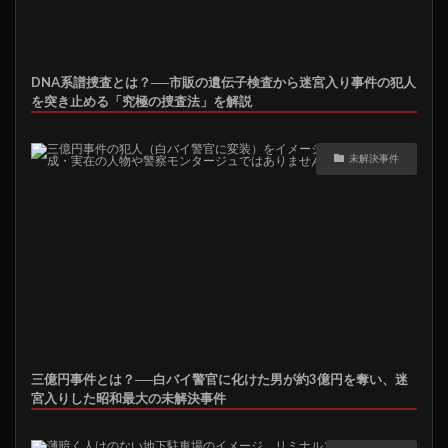
DNA系譜捜査とは？──市販の遺伝子検査から迷宮入り事件の犯人
を突き止める「究極の捜査法」を解説
未解決事件
三億円事件とは？──白バイ警官に化けた男が約3億円を奪い、迷
宮入りした昭和最大の未解決事件