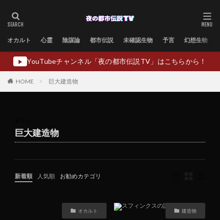
オカルト
心霊
陰謀論
都市伝説
未確認生物
予言
幻想生物
YouTubeチャンネル「夜の都市伝説TV」はこちらから！
▶
HOME
巨大建造物
TAG
巨大建造物
新着順
人気順
お勧めカテゴリ
未分類
オカルト
建造物