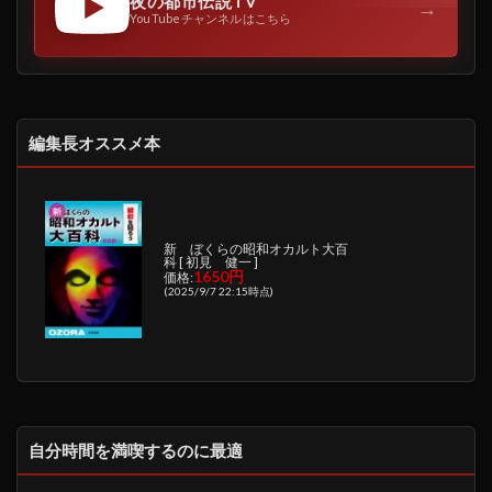
夜の都市伝説TV
→
YouTubeチャンネルはこちら
編集長オススメ本
新 ぼくらの昭和オカルト大百
科 [ 初見 健一 ]
1650円
価格:
(2025/9/7 22:15時点)
自分時間を満喫するのに最適