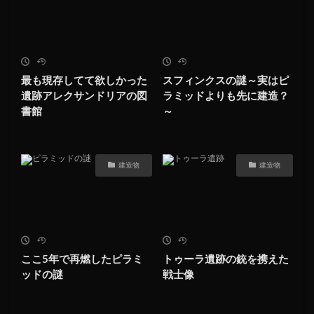
最も現存してて欲しかった
スフィンクスの謎～実はピ
遺跡アレクサンドリアの図
ラミッドよりも先に建造？
書館
～
建造物
建造物
ここ5年で再燃したピラミ
トゥーラ遺跡の銃を携えた
ッドの謎
戦士像