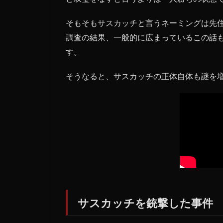
チを
銃撃
そもそもサスカッチと言うネーミングは先
した
事件
調査の結果、一般的に広まっているこの話
す。
1.2
パタ
ーソ
そうなると、サスカッチの正体自体も謎を
ン・
ギム
リ
ン・
フィ
ルム
の真
偽
1.3
サス
カッ
サスカッチを銃撃した事件
チは
世界