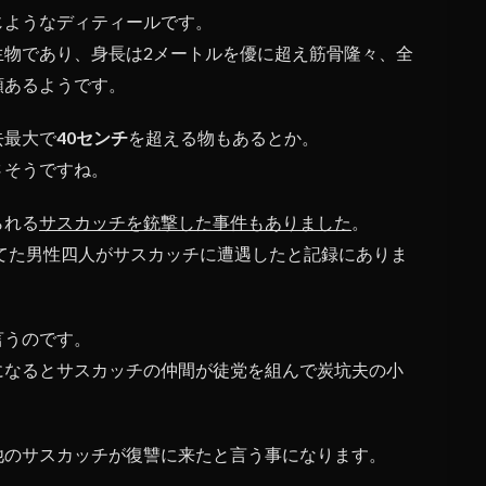
じようなディティールです。
生物であり、身長は2メートルを優に超え筋骨隆々、全
類あるようです。
去最大で
40センチ
を超える物もあるとか。
さそうですね。
られる
サスカッチを銃撃した事件もありました
。
てた男性四人がサスカッチに遭遇したと記録にありま
言うのです。
になるとサスカッチの仲間が徒党を組んで炭坑夫の小
他のサスカッチが復讐に来たと言う事になります。