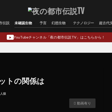
市伝説
未確認生物
予言
幻想生物
テクノロジー
超古代
水棲型
類人猿型
飛行生物型
幻想生物日本
幻想生物ヨーロッパ
幻想生物アジア
幻想生物オセアニア
幻想生物中東
YouTubeチャンネル「夜の都市伝説TV」はこちらから！
▶
ットの関係は
人猿
動画有り