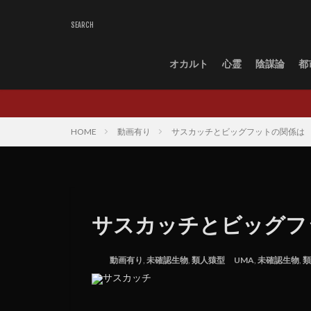
オカルト
心霊
陰謀論
都
HOME
動画有り
サスカッチとビッグフットの関係は
サスカッチとビッグフ
動画有り
,
未確認生物
,
類人猿型
UMA
,
未確認生物
,
類