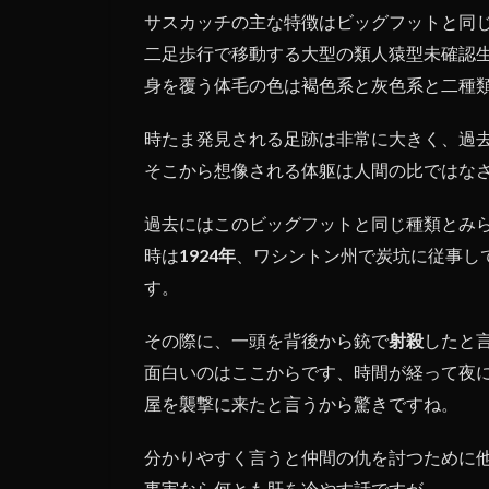
中の
サスカッチの主な特徴はビッグフットと同
類人
二足歩行で移動する大型の類人猿型未確認
猿未
確認
身を覆う体毛の色は褐色系と灰色系と二種
生物
と同
時たま発見される足跡は非常に大きく、過
一種
そこから想像される体躯は人間の比ではな
か？
過去にはこのビッグフットと同じ種類とみ
時は
1924年
、ワシントン州で炭坑に従事し
す。
その際に、一頭を背後から銃で
射殺
したと
面白いのはここからです、時間が経って夜
屋を襲撃に来たと言うから驚きですね。
分かりやすく言うと仲間の仇を討つために
事実なら何とも肝を冷やす話ですが。