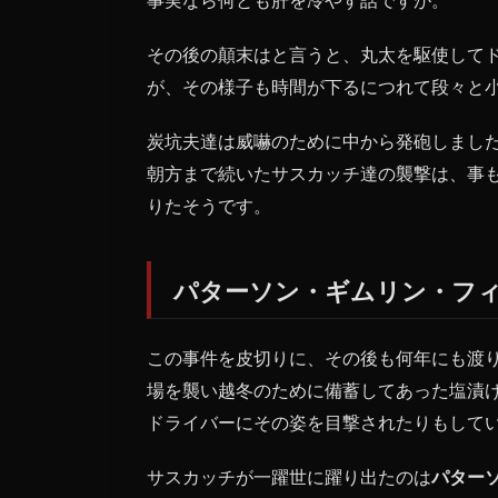
その後の顛末はと言うと、丸太を駆使して
が、その様子も時間が下るにつれて段々と
炭坑夫達は威嚇のために中から発砲しまし
朝方まで続いたサスカッチ達の襲撃は、事
りたそうです。
パターソン・ギムリン・フ
この事件を皮切りに、その後も何年にも渡
場を襲い越冬のために備蓄してあった塩漬
ドライバーにその姿を目撃されたりもして
サスカッチが一躍世に躍り出たのは
パター