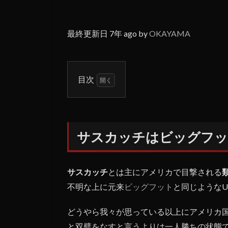
最終更新日 7年 ago by
OKAYAMA
目次
1
サス
カッ
チは
サスカッチはビッグフッ
ビッ
グフ
ット
の別
サスカッチ
とは主にアメリカで目撃される
称？
不明な上に元来
ビッグフット
と同じような
1.1
どうやら我々が思っている以上にアメリカ
サス
カッ
と双璧をなすと言うよりは一人勝ちの状態