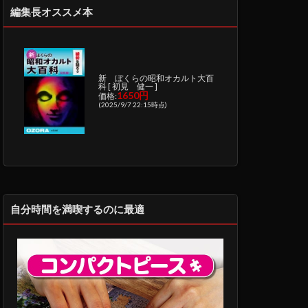
編集長オススメ本
新 ぼくらの昭和オカルト大百
科 [ 初見 健一 ]
1650円
価格:
(2025/9/7 22:15時点)
自分時間を満喫するのに最適