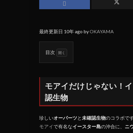
最終更新日 10年 ago by
OKAYAMA
目次
1
モア
イだ
けじ
モアイだけじゃない！イ
ゃな
い！
認生物
イー
スタ
ー島
珍しい
オーパーツ
と
未確認生物
のコラボで
沖に
出現
モアイ
で有名な
イースター島
の沖合に、
ニ
する