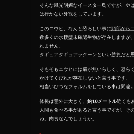
そんな風光明媚なイースター島ですが、や
は行かない外観をしています。
このニウヒ、なんと恐ろしい事に
頭部から
数多くの水棲型未確認生物が存在しますが
れません。
タギュアタギュアラグーン
といい勝負だと
そもそもニウヒには肩が無いらしく、恐ら
かけてくびれが存在しないと言う事です。
相当いびつなフォルムをしている事は間違
体長は意外に大きく、
約10メートル
近くも
人間も食べる事があると言う事ですが、そ
ね。肉食なんでしょうか。