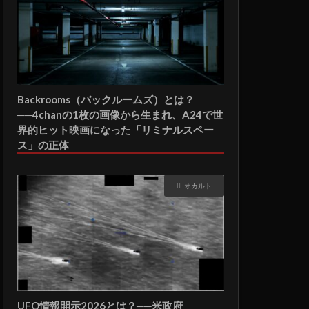
Backrooms（バックルームズ）とは？
──4chanの1枚の画像から生まれ、A24で世
界的ヒット映画になった「リミナルスペー
ス」の正体
オカルト
UFO情報開示2026とは？──米政府