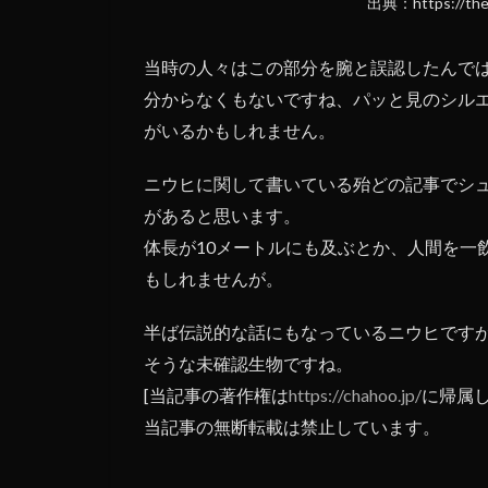
出典：https://then
当時の人々はこの部分を腕と誤認したんで
分からなくもないですね、パッと見のシル
がいるかもしれません。
ニウヒに関して書いている殆どの記事でシ
があると思います。
体長が10メートルにも及ぶとか、人間を一
もしれませんが。
半ば伝説的な話にもなっているニウヒです
そうな未確認生物ですね。
[当記事の著作権は
https://chahoo.jp/
に帰属しま
当記事の無断転載は禁止しています。