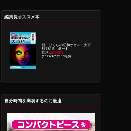
編集長オススメ本
新 ぼくらの昭和オカルト大百
科 [ 初見 健一 ]
1650円
価格:
(2025/9/7 22:15時点)
自分時間を満喫するのに最適