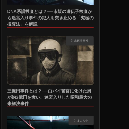
DNA系譜捜査とは？──市販の遺伝子検査か
ら迷宮入り事件の犯人を突き止める「究極の
捜査法」を解説
未解決事件
三億円事件とは？──白バイ警官に化けた男
が約3億円を奪い、迷宮入りした昭和最大の
未解決事件
オカルト