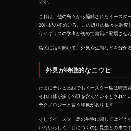
です。
未確
認生
物
これは、他の島々から隔離されたイースタ
20世紀の初めごろ、この辺りの島々を調査
1.1
うイギリスの学者が初めて書籍に登場させた
外見
が特
徴的
島民に話を聞いて、外見や生態などを分か
なニ
ウヒ
1.2
外見が特徴的なニウヒ
ニウ
ヒの
正体
たまにテレビ番組でもイースター島は特集
は意
それ自体が多くの謎を含んでいるとされて
外な
テクノロジーと言う印象があります。
生物
だっ
た？
そしてイースター島の生物に関してはどう
いないらしく、目につくのは昆虫との事で