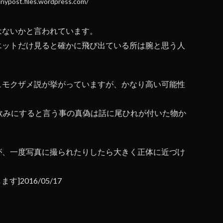
ypost.files.wordpress.com/
はないかと言われています。
エットだけ見ると確かに飛び出ている所は腕と思う人
ュモクザメ説が挙がっていますが、かなり高い可能性
飲みにすると言う事の真偽は話に尾ひれが付いた物か
が、一度写真に撮られたりしたら大きく正体に近づけ
す]2016/05/17