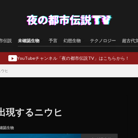
市伝説
未確認生物
予言
幻想生物
テクノロジー
超古代
水棲型
類人猿型
飛行生物型
幻想生物日本
幻想生物ヨーロッパ
幻想生物アジア
幻想生物オセアニア
幻想生物中東
YouTubeチャンネル「夜の都市伝説TV」はこちらから！
▶
ニウヒ
出現するニウヒ
確認生物