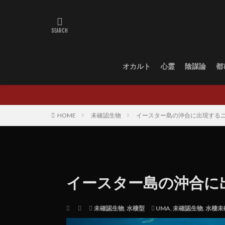
オカルト
心霊
陰謀論
都
HOME
未確認生物
イースター島の沖合に出現する
イースター島の沖合に
未確認生物
,
水棲型
UMA
,
未確認生物
,
水棲未