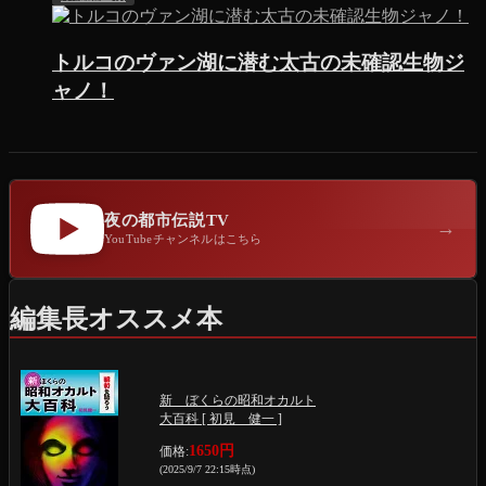
トルコのヴァン湖に潜む太古の未確認生物ジ
ャノ！
夜の都市伝説TV
→
YouTubeチャンネルはこちら
編集長オススメ本
新 ぼくらの昭和オカルト
大百科 [ 初見 健一 ]
1650円
価格:
(2025/9/7 22:15時点)