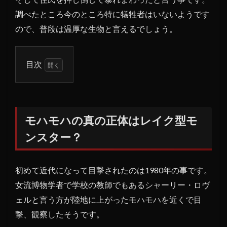
調べたところ今のところ特に犠牲者はいないようです
ので、普段は温厚な生物と言えるでしょう。
目次
1
モハ
モハ
の真
モハモハの真の正体はレイク型モ
の正
ンスター？
体は
レイ
ク型
初めて近代になって目撃されたのは1980年の事です。
モン
スタ
女流博物学者で学校の教師でもあるシャーリー・ロヴ
ー？
ェルと言う方が陸地に上がったモハモハを近くで目
撃、観察したそうです。