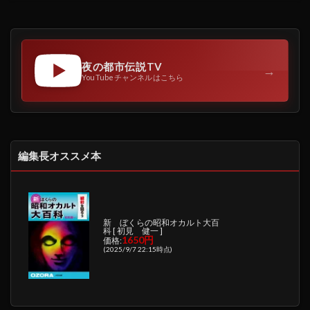
夜の都市伝説TV
→
YouTubeチャンネルはこちら
編集長オススメ本
新 ぼくらの昭和オカルト大百
科 [ 初見 健一 ]
1650円
価格:
(2025/9/7 22:15時点)