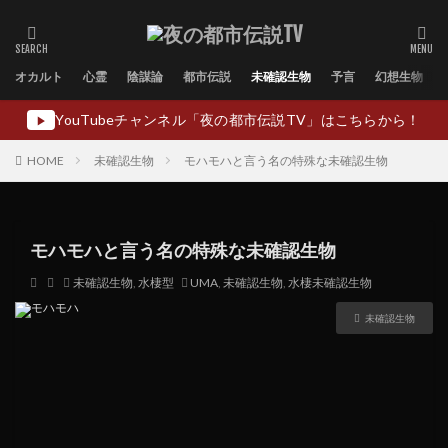
オカルト
心霊
陰謀論
都市伝説
未確認生物
予言
幻想生物
YouTubeチャンネル「夜の都市伝説TV」はこちらから！
▶
HOME
未確認生物
モハモハと言う名の特殊な未確認生物
モハモハと言う名の特殊な未確認生物
未確認生物
,
水棲型
UMA
,
未確認生物
,
水棲未確認生物
未確認生物