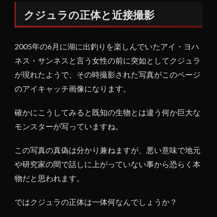
の正
クジュラの正体と近接撮影
体と
近接
撮影
2005年の6月に湖に出釣りを楽しんでいたアイ・ヨハ
1.1
ネス・サンネスと言う女性の前に突如としてクジュラ
存在
が現れたようで、その時撮影された写真がこのページ
の信
のアイキャッチ画像になります。
憑性
はま
確かにこうしてみると既知の生物とは違う何か巨大な
だそ
んな
モンスターが写っていますね。
に高
く無
この写真の真偽は分かり兼ねますが、悪い意味で地元
いク
や研究家の間で話しに上がっていない事から恐らく本
ジュ
ラ
物だと思われます。
ではクジュラの正体は一体何なんでしょうか？