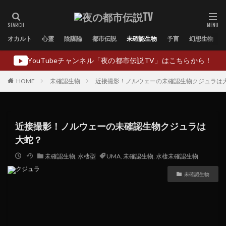
オカルト
心霊
陰謀論
都市伝説
未確認生物
予言
幻想生物
YouTubeチャンネル「夜の都市伝説TV」はこちらから！
▶
HOME
未確認生物
近接撮影！ノルウェーの未確認生物クジュラは
近接撮影！ノルウェーの未確認生物クジュラは
大蛇？
未確認生物
,
水棲型
UMA
,
未確認生物
,
水棲未確認生物
未確認生物