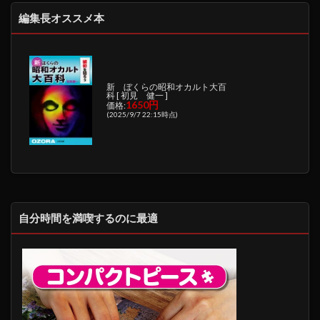
編集長オススメ本
新 ぼくらの昭和オカルト大百
科 [ 初見 健一 ]
1650円
価格:
(2025/9/7 22:15時点)
自分時間を満喫するのに最適