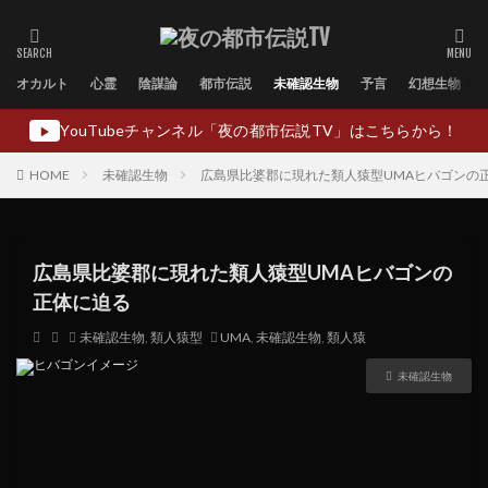
オカルト
心霊
陰謀論
都市伝説
未確認生物
予言
幻想生物
YouTubeチャンネル「夜の都市伝説TV」はこちらから！
▶
HOME
未確認生物
広島県比婆郡に現れた類人猿型UMAヒバゴンの
広島県比婆郡に現れた類人猿型UMAヒバゴンの
正体に迫る
未確認生物
,
類人猿型
UMA
,
未確認生物
,
類人猿
未確認生物