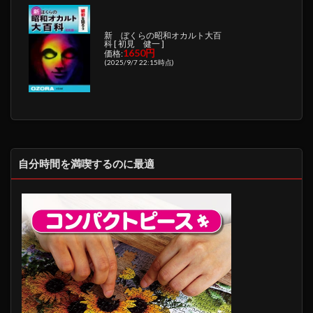
新 ぼくらの昭和オカルト大百
科 [ 初見 健一 ]
1650円
価格:
(2025/9/7 22:15時点)
自分時間を満喫するのに最適