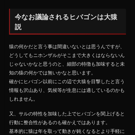
お議
論さ
今なお議論されるヒバゴンは大猿
れる
説
ヒバ
ゴン
は大
猿の何かだと言う事は間違いないとは思うんですが、
猿説
どうしてもニホンザルがそこまで大きくはならないん
じゃないかなと思うのと、細部の特徴も加味すると未
知の猿の何かでは無いかなと思います。
確かにヒバゴン以前にこの辺で大猿を目撃したと言う
情報も沢山あり、気候等が生息には適しているのかも
しれません。
又、サルの特性を加味した上でヒバゴンを関上げると
行動に整合性があるのも確かえではあります。
基本的に猿は年を取って動きが鈍くなるとより手軽に