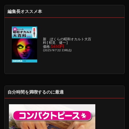
編集長オススメ本
新 ぼくらの昭和オカルト大百
科 [ 初見 健一 ]
1650円
価格:
(2025/9/7 22:15時点)
自分時間を満喫するのに最適