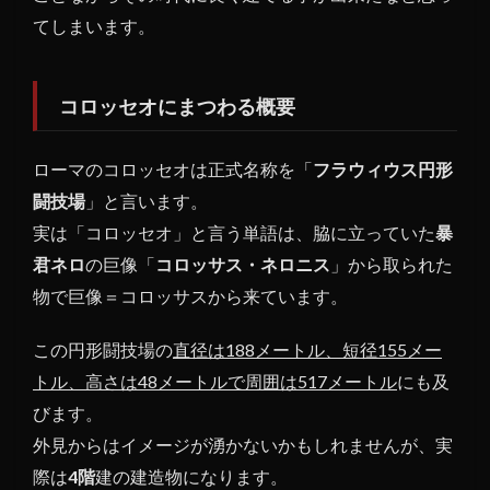
い理
てしまいます。
由
1.3
コロッセオにまつわる概要
コロ
ッセ
オは
ローマのコロッセオは正式名称を「
フラウィウス円形
どう
闘技場
」と言います。
やっ
て建
実は「コロッセオ」と言う単語は、脇に立っていた
暴
造し
君ネロ
の巨像「
コロッサス・ネロニス
」から取られた
たの
物で巨像＝コロッサスから来ています。
か
1.4
この円形闘技場の
直径は188メートル、短径155メー
剣闘
トル、高さは48メートルで周囲は517メートル
にも及
士達
は血
びます。
で血
外見からはイメージが湧かないかもしれませんが、実
を洗
際は
4階
建の建造物になります。
う闘