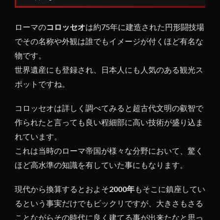
古代
文明
ローマの
コロッセオ
は約75年に建造された円形闘技場
の遺
跡か
でその名称や外観は誰でもイメージが付くほど有名な
物です。
1.1
コロ
世界遺産にも登録され、日本人にも人気のある観光ス
ッセ
ポットですね。
オに
まつ
コロッセオは詳しく調べてみると超古代文明の叡智で
わる
作られたと言っても良い程細部に高い技術が盛り込ま
概要
れています。
1.2
これは当時のローマ帝国が様々な分野において、驚く
コロ
ッセ
ほど高水準の知識を有していた事にもなります。
オの
外周
現代から換算するとおよそ
2000年
もそこに鎮座してい
が半
るという事実だけでもビックリですが、大きさもさる
分し
か無
ことながらその時代に良く建てる事が出来たなと思っ