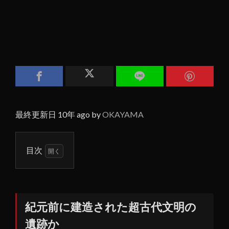
最終更新日 10年 ago by
OKAYAMA
目次
1
紀元
前に
建造
紀元前に建造された超古代文明の
され
遺跡か
た超