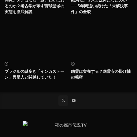
沖縄グスクはなぜ「城」と呼ばれ
結局モノリスとは何だったのか
るのか？考古学が示す琉球聖域の
——5年間追い続けた「未解決事
実態を徹底解説
件」の全貌
ブラジルの謎多き「インガストー
幽霊は実在する？幽霊寺の掛け軸
ン」異星人と関係していた！
の秘密