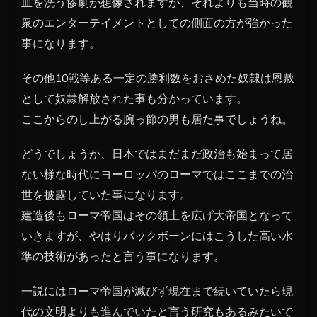
血を洗う惨劇が想像されますが、それよりも当時の観
衆のエンターテイメントとしての側面の方が強かった
事になります。
その他10戦等ある一定の勝利数をおさめた奴隷は恩赦
として奴隷解放された事も分かっています。
ここからのし上がる腕っ節の男も居た事でしょうね。
どうでしょうか、日本ではまだまだ政治も始まって居
ない様な時代にヨーロッパのローマではここまでの治
世を披露していた事になります。
建造後もローマ帝国はその領土を広げ大帝国となって
いきますが、やはりバックボーンにはこうした高い水
準の技術があったと言う事になります。
一説にはローマ帝国が滅びず現在まで続いていたら現
代の文明よりも進んでいたと言う研究もあるみたいで