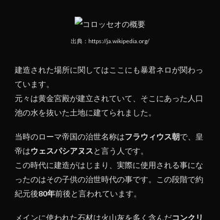
いを
行っ
てい
たか
出典：https://ja.wikipedia.org/
建造された場所に関してはここにも暴君ネロが関わっ
ています。
元々は黄金宮殿が建立されていて、そこにあった人口
池の水を抜いた土地に建てられました。
当時のローマ帝国の治世名称は
フラウィウス朝
で、皇
帝は
ウェスパシアヌス
と言う人です。
この時代に建造がはじまり、実際に使用される事にな
ったのはその子供の治世時代の事です。この段階で約
紀元後
80年
前後と言われています。
メインに使われた石材は火山灰を多く含んだ
コンクリ