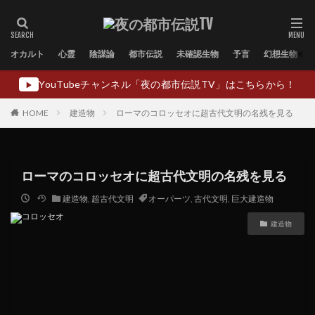
オカルト
心霊
陰謀論
都市伝説
未確認生物
予言
幻想生物
YouTubeチャンネル「夜の都市伝説TV」はこちらから！
▶
HOME
建造物
ローマのコロッセオに超古代文明の名残を見る
ローマのコロッセオに超古代文明の名残を見る
建造物
,
超古代文明
オーパーツ
,
古代文明
,
巨大建造物
建造物