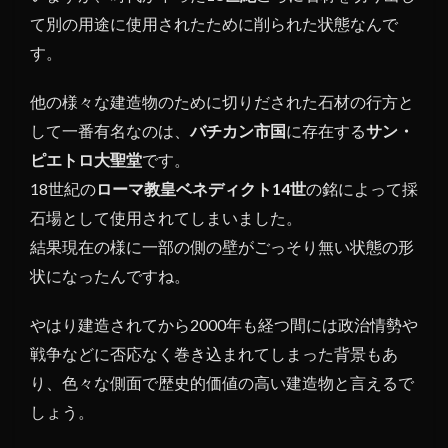
て別の用途に使用されたために削られた状態なんで
す。
他の様々な建造物のために切りだされた石材の行方と
して一番有名なのは、
バチカン市国
に存在する
サン・
ピエトロ大聖堂
です。
18世紀の
ローマ教皇ベネディクト14世
の銘によって採
石場として使用されてしまいました。
結果現在の様に一部の側の壁がごっそり無い状態の形
状になったんですね。
やはり建造されてから2000年も経つ間には政治情勢や
戦争などに否応なく巻き込まれてしまった背景もあ
り、色々な側面で歴史的価値の高い建造物と言えるで
しょう。